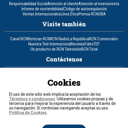
Responsabilidad Social
Atención al cliente
Atención al inversionista
Informe de sostenibilidad
Código de autorregulación
Ventas Internacionales
Línea Ética
Prensa RCN
OBA
Visite también
Canal RCN
Noticias RCN
RCN Radio
La República
RCN Comerciales
Nuestra Tele Internacional
Novelas
Fides
TDT
Un producto de RCN Televisión
RCN Total
Contáctenos
Teléfono
+57 (601) 426 92 92
Cookies
Política de datos personales
Política de cookies
El uso de este sitio web implica la aceptación de los
Términos y condiciones
Términos y condiciones
. Utilizamos cookies propias y de
terceros para mejorar la experiencia del usuario a través de
su navegación. Si continúas navegando aceptas su uso.
© 2026, RCN Medios.
Política de Cookies
.
Todos los derechos reservados.
Organización Ardila Lülle - www.oal.com.co