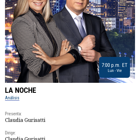
7:00 p.m. ET
Lun - Vie
LA NOCHE
L
Análisis
No
Presenta:
Pr
Claudia Gurisatti
Id
Dirige:
Dir
Claudia Gurisatti
Id