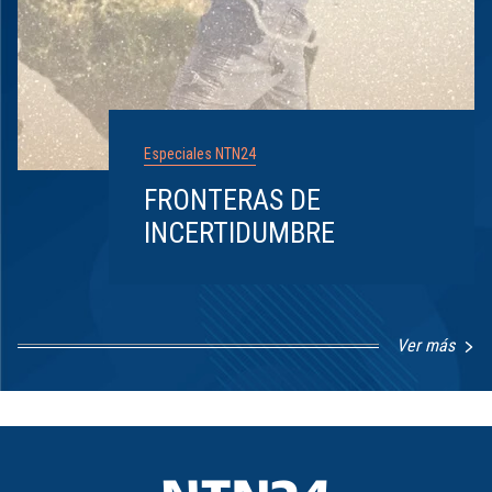
Especiales NTN24
FRONTERAS DE
INCERTIDUMBRE
Ver más
Item
1
of
8