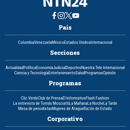
País
Colombia
Venezuela
México
Estados Unidos
Internacional
Secciones
Actualidad
Política
Economía
Judicial
Deportes
Nuestra Tele Internacional
Ciencia y Tecnología
Entretenimiento
Salud
Programas
Opinión
Programas
Clic Verde
Club de Prensa
El Informativo
Flash Fashion
La entrevista de Tomás Mosciatti
La Mañana
La Noche
La Tarde
Mesa de periodistas
Mujeres de Ataque
Razón de Estado
Corporativo