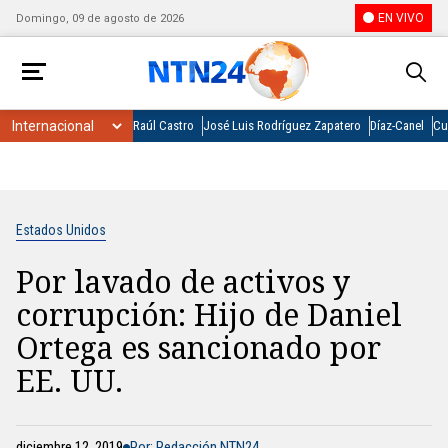
EN VIVO
Domingo, 09 de agosto de 2026
Raúl Castro
José Luis Rodríguez Zapatero
Díaz-Canel
Cu
Estados Unidos
Por lavado de activos y
corrupción: Hijo de Daniel
Ortega es sancionado por
EE. UU.
diciembre 12, 2019
Por: Redacción NTN24