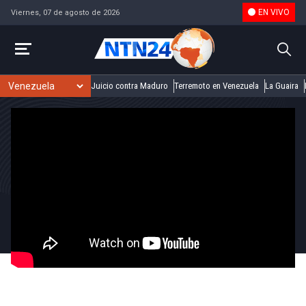
EN VIVO
Viernes, 07 de agosto de 2026
Juicio contra Maduro
Terremoto en Venezuela
La Guaira