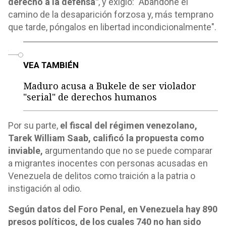
derecho a la defensa"
, y exigió: "Abandone el
camino de la desaparición forzosa y, más temprano
que tarde, póngalos en libertad incondicionalmente".
o
VEA TAMBIÉN
Maduro acusa a Bukele de ser violador
"serial" de derechos humanos
Por su parte,
el fiscal del régimen venezolano,
Tarek William Saab, calificó la propuesta como
inviable,
argumentando que no se puede comparar
a migrantes inocentes con personas acusadas en
Venezuela de delitos como traición a la patria o
instigación al odio.
Según datos del Foro Penal,
en Venezuela hay 890
presos políticos, de los cuales 740 no han sido