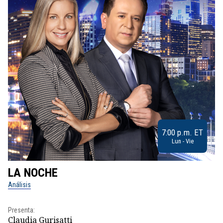
7:00 p.m. ET
Lun - Vie
LA NOCHE
L
Análisis
No
Presenta:
Pr
Claudia Gurisatti