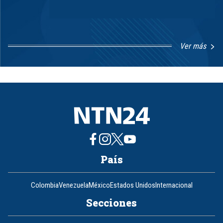
Ver más
Item
1
of
8
País
Colombia
Venezuela
México
Estados Unidos
Internacional
Secciones