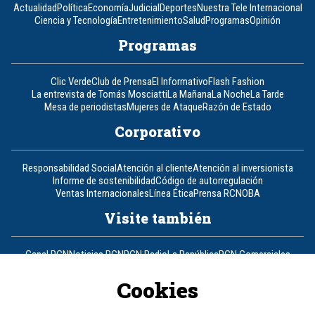
Actualidad
Política
Economía
Judicial
Deportes
Nuestra Tele Internacional
Ciencia y Tecnología
Entretenimiento
Salud
Programas
Opinión
Programas
Clic Verde
Club de Prensa
El Informativo
Flash Fashion
La entrevista de Tomás Mosciatti
La Mañana
La Noche
La Tarde
Mesa de periodistas
Mujeres de Ataque
Razón de Estado
Corporativo
Responsabilidad Social
Atención al cliente
Atención al inversionista
Informe de sostenibilidad
Código de autorregulación
Ventas Internacionales
Línea Ética
Prensa RCN
OBA
Visite también
Canal RCN
Noticias RCN
RCN Radio
La República
RCN Comerciales
Nuestra Tele Internacional
Novelas
Fides
TDT
Un producto de RCN Televisión
RCN Total
Cookies
Contáctenos