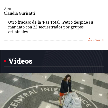
Id
Dirige:
Dir
Claudia Gurisatti
Id
Otro fracaso de la 'Paz Total': Petro despide su
mandato con 22 secuestrados por grupos
criminales
Ver más
Item
1
of
5
Videos