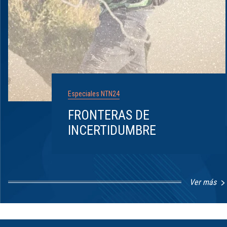
Especiales NTN24
FRONTERAS DE
INCERTIDUMBRE
Ver más
Item
1
of
8