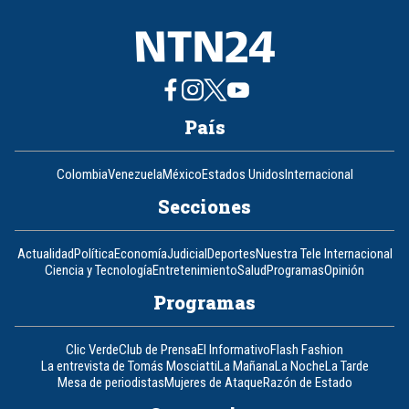
País
Colombia
Venezuela
México
Estados Unidos
Internacional
Secciones
Actualidad
Política
Economía
Judicial
Deportes
Nuestra Tele Internacional
Ciencia y Tecnología
Entretenimiento
Salud
Programas
Opinión
Programas
Clic Verde
Club de Prensa
El Informativo
Flash Fashion
La entrevista de Tomás Mosciatti
La Mañana
La Noche
La Tarde
Mesa de periodistas
Mujeres de Ataque
Razón de Estado