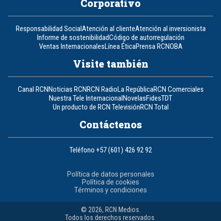
Corporativo
Responsabilidad Social
Atención al cliente
Atención al inversionista
Informe de sostenibilidad
Código de autorregulación
Ventas Internacionales
Línea Ética
Prensa RCN
OBA
Visite también
Canal RCN
Noticias RCN
RCN Radio
La República
RCN Comerciales
Nuestra Tele Internacional
Novelas
Fides
TDT
Un producto de RCN Televisión
RCN Total
Contáctenos
Teléfono
+57 (601) 426 92 92
Política de datos personales
Política de cookies
Términos y condiciones
© 2026, RCN Medios.
Todos los derechos reservados.