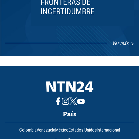
FRONTERAS DE
INCERTIDUMBRE
Ver más
Item
1
of
8
País
Colombia
Venezuela
México
Estados Unidos
Internacional