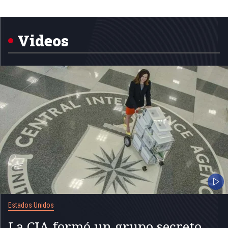
Item
1
of
5
Videos
Estados Unidos
La CIA formó un grupo secreto