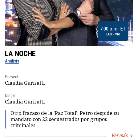
7:00 p.m. ET
Lun - Vie
LA NOCHE
L
Análisis
No
Presenta:
Pr
Claudia Gurisatti
Id
Dirige:
Dir
Claudia Gurisatti
Id
Otro fracaso de la 'Paz Total': Petro despide su
mandato con 22 secuestrados por grupos
criminales
Ver más