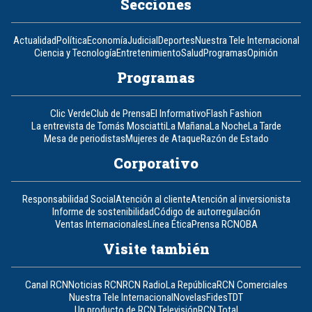
Secciones
Actualidad
Política
Economía
Judicial
Deportes
Nuestra Tele Internacional
Ciencia y Tecnología
Entretenimiento
Salud
Programas
Opinión
Programas
Clic Verde
Club de Prensa
El Informativo
Flash Fashion
La entrevista de Tomás Mosciatti
La Mañana
La Noche
La Tarde
Mesa de periodistas
Mujeres de Ataque
Razón de Estado
Corporativo
Responsabilidad Social
Atención al cliente
Atención al inversionista
Informe de sostenibilidad
Código de autorregulación
Ventas Internacionales
Línea Ética
Prensa RCN
OBA
Visite también
Canal RCN
Noticias RCN
RCN Radio
La República
RCN Comerciales
Nuestra Tele Internacional
Novelas
Fides
TDT
Un producto de RCN Televisión
RCN Total