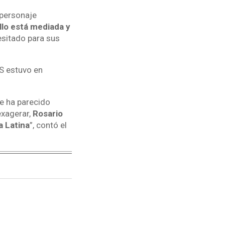
 personaje
llo está mediada y
sitado para sus
ÍS estuvo en
me ha parecido
exagerar,
Rosario
a Latina
”, contó el