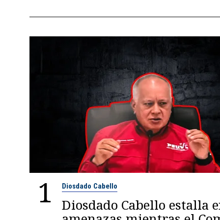
1
Diosdado Cabello
Diosdado Cabello estalla 
amenazas mientras el C