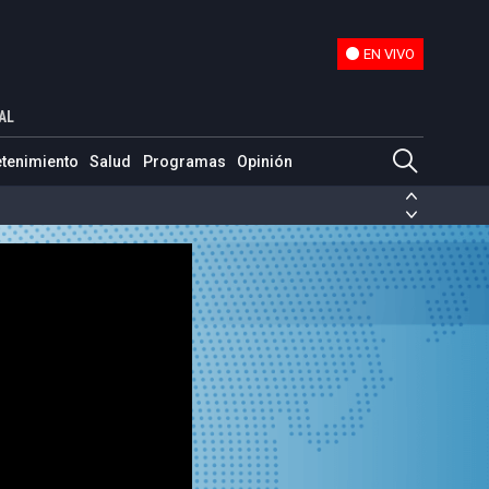
EN VIVO
EN VIVO
AL
etenimiento
Salud
Programas
Opinión
ias de las FARC
ezuela
Nicolás Maduro
Disidencias de las FARC
 en Venezuela
Nicolás Maduro