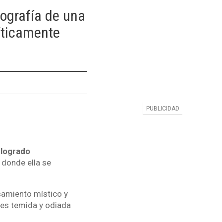
iografía de una
íticamente
 logrado
 donde ella se
nsamiento místico y
o es temida y odiada