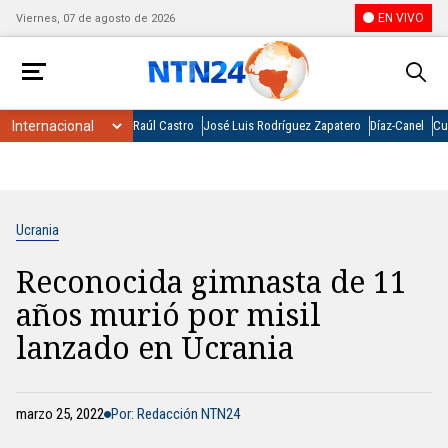
EN VIVO
Viernes, 07 de agosto de 2026
Raúl Castro
José Luis Rodríguez Zapatero
Díaz-Canel
Cu
Ucrania
Reconocida gimnasta de 11
años murió por misil
lanzado en Ucrania
marzo 25, 2022
Por: Redacción NTN24