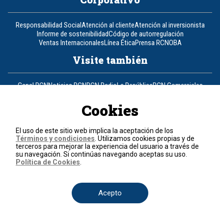
Responsabilidad Social
Atención al cliente
Atención al inversionista
Informe de sostenibilidad
Código de autorregulación
Ventas Internacionales
Línea Ética
Prensa RCN
OBA
Visite también
Canal RCN
Noticias RCN
RCN Radio
La República
RCN Comerciales
Nuestra Tele Internacional
Novelas
Fides
TDT
Un producto de RCN Televisión
RCN Total
Cookies
Contáctenos
El uso de este sitio web implica la aceptación de los
Términos y condiciones
. Utilizamos cookies propias y de
Teléfono
+57 (601) 426 92 92
terceros para mejorar la experiencia del usuario a través de
su navegación. Si continúas navegando aceptas su uso.
Política de Cookies
.
Política de datos personales
Política de cookies
Términos y condiciones
Acepto
© 2026, RCN Medios.
Todos los derechos reservados.