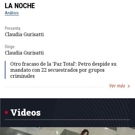
LA NOCHE
L
Análisis
No
Presenta:
Pr
Claudia Gurisatti
Id
Dirige:
Dir
Claudia Gurisatti
Id
Otro fracaso de la 'Paz Total': Petro despide su
mandato con 22 secuestrados por grupos
criminales
Ver más
Item
1
of
5
Videos