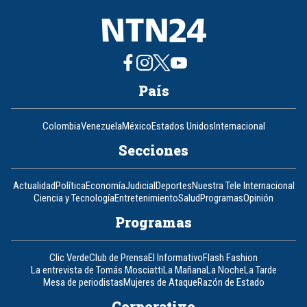
País
Colombia
Venezuela
México
Estados Unidos
Internacional
Secciones
Actualidad
Política
Economía
Judicial
Deportes
Nuestra Tele Internacional
Ciencia y Tecnología
Entretenimiento
Salud
Programas
Opinión
Programas
Clic Verde
Club de Prensa
El Informativo
Flash Fashion
La entrevista de Tomás Mosciatti
La Mañana
La Noche
La Tarde
Mesa de periodistas
Mujeres de Ataque
Razón de Estado
Corporativo