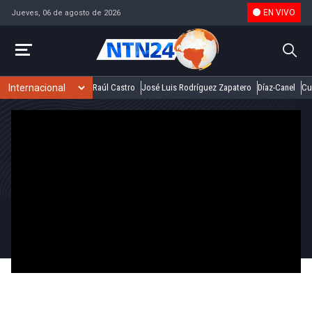
EN VIVO
Jueves, 06 de agosto de 2026
Raúl Castro
José Luis Rodríguez Zapatero
Díaz-Canel
Cu