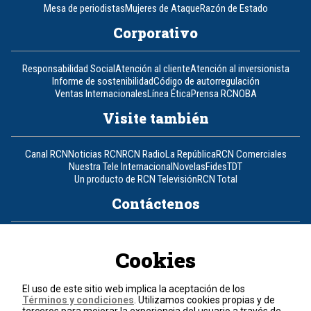
Mesa de periodistas
Mujeres de Ataque
Razón de Estado
Corporativo
Responsabilidad Social
Atención al cliente
Atención al inversionista
Informe de sostenibilidad
Código de autorregulación
Ventas Internacionales
Línea Ética
Prensa RCN
OBA
Visite también
Canal RCN
Noticias RCN
RCN Radio
La República
RCN Comerciales
Nuestra Tele Internacional
Novelas
Fides
TDT
Un producto de RCN Televisión
RCN Total
Contáctenos
Teléfono
+57 (601) 426 92 92
Cookies
Política de datos personales
Política de cookies
El uso de este sitio web implica la aceptación de los
Términos y condiciones
Términos y condiciones
. Utilizamos cookies propias y de