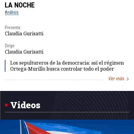
LA NOCHE
L
Análisis
No
Presenta:
Pr
Claudia Gurisatti
Id
Dirige:
Dir
Claudia Gurisatti
Id
Los sepultureros de la democracia: así el régimen
Ortega-Murillo busca controlar todo el poder
Ver más
Item
1
of
5
Videos