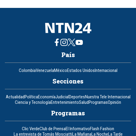
of
8
País
Colombia
Venezuela
México
Estados Unidos
Internacional
Secciones
Actualidad
Política
Economía
Judicial
Deportes
Nuestra Tele Internacional
Ciencia y Tecnología
Entretenimiento
Salud
Programas
Opinión
Programas
Clic Verde
Club de Prensa
El Informativo
Flash Fashion
La entrevista de Tomás Mosciatti
La Mañana
La Noche
La Tarde