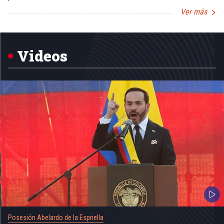
Ver más
Item
1
of
5
Videos
Posesión Abelardo de la Espriella