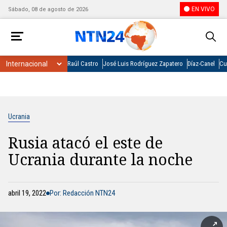
EN VIVO
Sábado, 08 de agosto de 2026
Raúl Castro
José Luis Rodríguez Zapatero
Díaz-Canel
Cu
Ucrania
Rusia atacó el este de
Ucrania durante la noche
abril 19, 2022
Por: Redacción NTN24