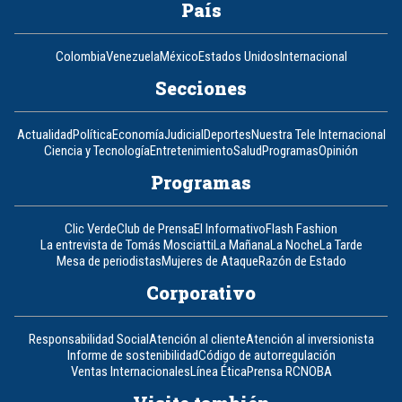
País
Colombia
Venezuela
México
Estados Unidos
Internacional
Secciones
Actualidad
Política
Economía
Judicial
Deportes
Nuestra Tele Internacional
Ciencia y Tecnología
Entretenimiento
Salud
Programas
Opinión
Programas
Clic Verde
Club de Prensa
El Informativo
Flash Fashion
La entrevista de Tomás Mosciatti
La Mañana
La Noche
La Tarde
Mesa de periodistas
Mujeres de Ataque
Razón de Estado
Corporativo
Responsabilidad Social
Atención al cliente
Atención al inversionista
Informe de sostenibilidad
Código de autorregulación
Ventas Internacionales
Línea Ética
Prensa RCN
OBA