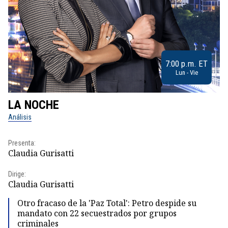
7:00 p.m. ET
Lun - Vie
LA NOCHE
L
Análisis
No
Presenta:
Pr
Claudia Gurisatti
Id
Dirige:
Dir
Claudia Gurisatti
Id
Otro fracaso de la 'Paz Total': Petro despide su
mandato con 22 secuestrados por grupos
criminales