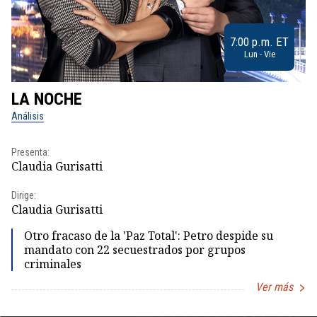
7:00 p.m. ET
Lun - Vie
LA NOCHE
L
Análisis
No
Presenta:
Pr
Claudia Gurisatti
Id
Dirige:
Dir
Claudia Gurisatti
Id
Otro fracaso de la 'Paz Total': Petro despide su
mandato con 22 secuestrados por grupos
criminales
Ver más
Item
1