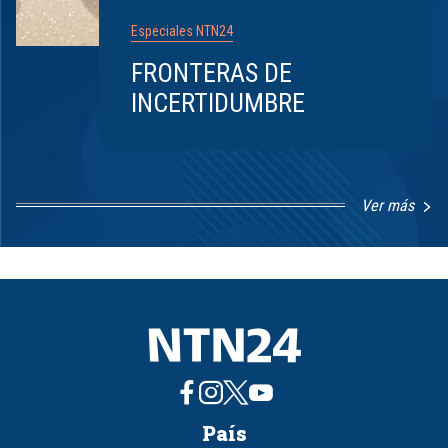
Especiales NTN24
FRONTERAS DE
INCERTIDUMBRE
Ver más
Item
1
of
8
País