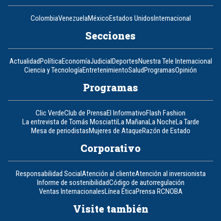
Colombia
Venezuela
México
Estados Unidos
Internacional
Secciones
Actualidad
Política
Economía
Judicial
Deportes
Nuestra Tele Internacional
Ciencia y Tecnología
Entretenimiento
Salud
Programas
Opinión
Programas
Clic Verde
Club de Prensa
El Informativo
Flash Fashion
La entrevista de Tomás Mosciatti
La Mañana
La Noche
La Tarde
Mesa de periodistas
Mujeres de Ataque
Razón de Estado
Corporativo
Responsabilidad Social
Atención al cliente
Atención al inversionista
Informe de sostenibilidad
Código de autorregulación
Ventas Internacionales
Línea Ética
Prensa RCN
OBA
Visite también