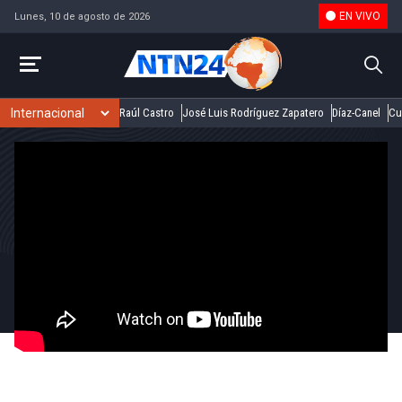
EN VIVO
Lunes, 10 de agosto de 2026
Raúl Castro
José Luis Rodríguez Zapatero
Díaz-Canel
Cu