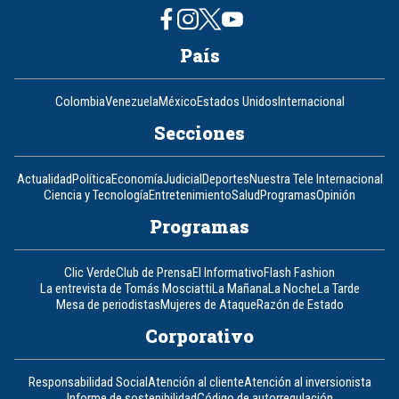
País
Colombia
Venezuela
México
Estados Unidos
Internacional
Secciones
Actualidad
Política
Economía
Judicial
Deportes
Nuestra Tele Internacional
Ciencia y Tecnología
Entretenimiento
Salud
Programas
Opinión
Programas
Clic Verde
Club de Prensa
El Informativo
Flash Fashion
La entrevista de Tomás Mosciatti
La Mañana
La Noche
La Tarde
Mesa de periodistas
Mujeres de Ataque
Razón de Estado
Corporativo
Responsabilidad Social
Atención al cliente
Atención al inversionista
Informe de sostenibilidad
Código de autorregulación