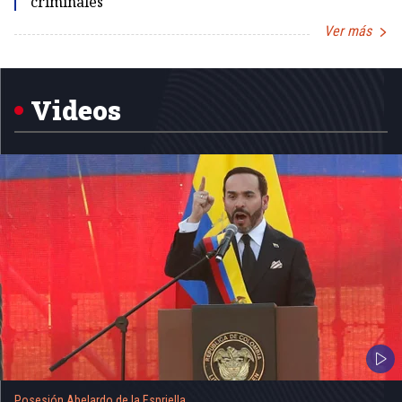
criminales
Ver más
Item
1
of
5
Videos
Posesión Abelardo de la Espriella