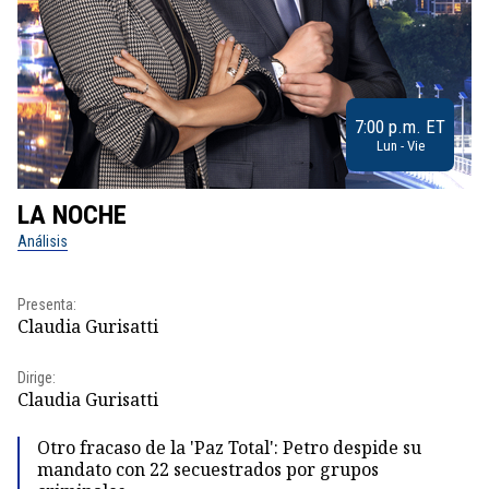
7:00 p.m. ET
Lun - Vie
LA NOCHE
L
Análisis
No
Pr
Presenta:
Id
Claudia Gurisatti
Dir
Dirige:
Id
Claudia Gurisatti
Otro fracaso de la 'Paz Total': Petro despide su
mandato con 22 secuestrados por grupos