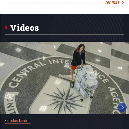
Ver más
Item
1
of
5
Videos
Estados Unidos