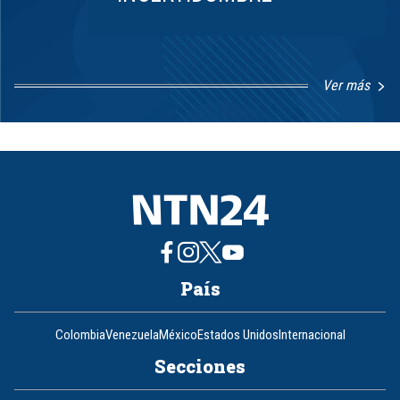
Ver más
Item
1
of
8
País
Colombia
Venezuela
México
Estados Unidos
Internacional
Secciones