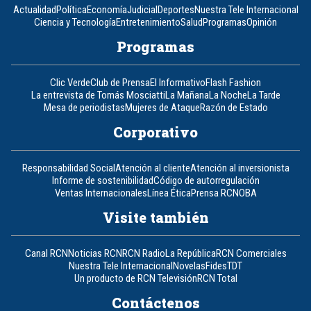
Actualidad
Política
Economía
Judicial
Deportes
Nuestra Tele Internacional
Ciencia y Tecnología
Entretenimiento
Salud
Programas
Opinión
Programas
Clic Verde
Club de Prensa
El Informativo
Flash Fashion
La entrevista de Tomás Mosciatti
La Mañana
La Noche
La Tarde
Mesa de periodistas
Mujeres de Ataque
Razón de Estado
Corporativo
Responsabilidad Social
Atención al cliente
Atención al inversionista
Informe de sostenibilidad
Código de autorregulación
Ventas Internacionales
Línea Ética
Prensa RCN
OBA
Visite también
Canal RCN
Noticias RCN
RCN Radio
La República
RCN Comerciales
Nuestra Tele Internacional
Novelas
Fides
TDT
Un producto de RCN Televisión
RCN Total
Contáctenos