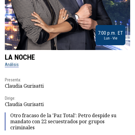
7:00 p.m. ET
Lun - Vie
LA NOCHE
L
Análisis
No
Presenta:
Pr
Claudia Gurisatti
Id
Dirige:
Dir
Claudia Gurisatti
Id
Otro fracaso de la 'Paz Total': Petro despide su
mandato con 22 secuestrados por grupos
criminales