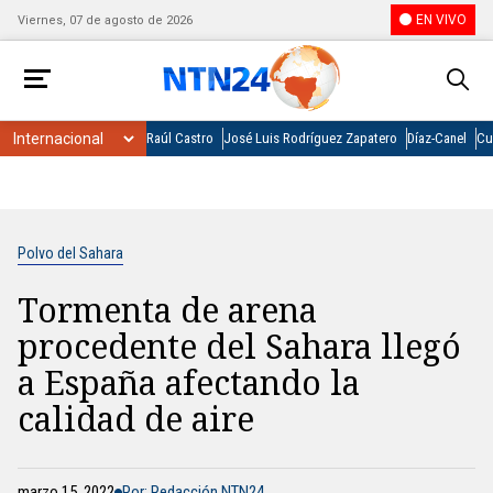
EN VIVO
Viernes, 07 de agosto de 2026
Raúl Castro
José Luis Rodríguez Zapatero
Díaz-Canel
Cu
Polvo del Sahara
Tormenta de arena
procedente del Sahara llegó
a España afectando la
calidad de aire
marzo 15, 2022
Por: Redacción NTN24