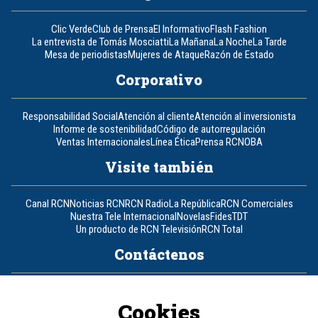
Clic Verde
Club de Prensa
El Informativo
Flash Fashion
La entrevista de Tomás Mosciatti
La Mañana
La Noche
La Tarde
Mesa de periodistas
Mujeres de Ataque
Razón de Estado
Corporativo
Responsabilidad Social
Atención al cliente
Atención al inversionista
Informe de sostenibilidad
Código de autorregulación
Ventas Internacionales
Línea Ética
Prensa RCN
OBA
Visite también
Canal RCN
Noticias RCN
RCN Radio
La República
RCN Comerciales
Nuestra Tele Internacional
Novelas
Fides
TDT
Un producto de RCN Televisión
RCN Total
Contáctenos
Teléfono
+57 (601) 426 92 92
Cookies