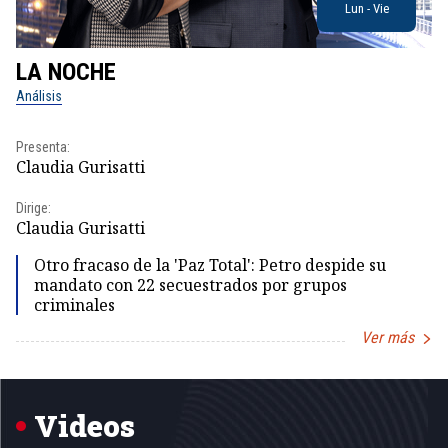
Lun - Vie
LA NOCHE
L
Análisis
No
Presenta:
Pr
Claudia Gurisatti
Id
Dirige:
Dir
Claudia Gurisatti
Id
Otro fracaso de la 'Paz Total': Petro despide su
mandato con 22 secuestrados por grupos
criminales
Ver más
Item
1
of
5
Videos