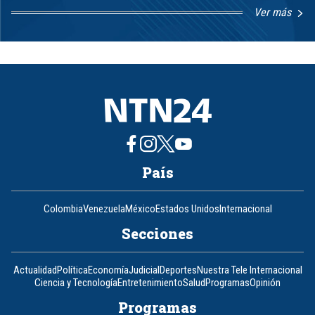
Ver más
Item
1
of
8
País
Colombia
Venezuela
México
Estados Unidos
Internacional
Secciones
Actualidad
Política
Economía
Judicial
Deportes
Nuestra Tele Internacional
Ciencia y Tecnología
Entretenimiento
Salud
Programas
Opinión
Programas