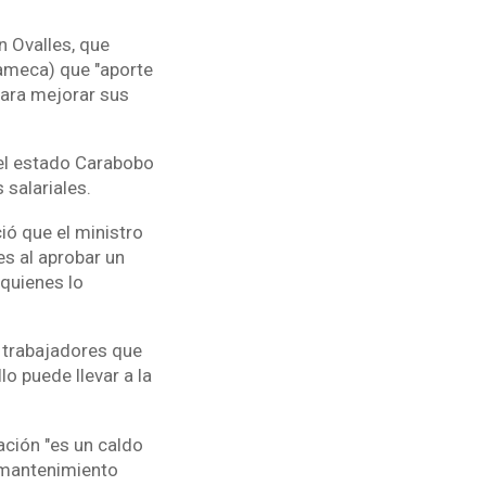
n Ovalles, que
rameca) que "aporte
para mejorar sus
 el estado Carabobo
 salariales.
ió que el ministro
es al aprobar un
 quienes lo
e trabajadores que
lo puede llevar a la
ación "es un caldo
e mantenimiento