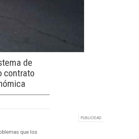
istema de
o contrato
onómica
roblemas que los