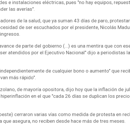
edes e instalaciones eléctricas, pues "no hay equipos, repues
der las averías".
ajadores de la salud, que ya suman 43 días de paro, protest
necesidad de ser escuchados por el presidente, Nicolás Madur
ingresos.
vance de parte del gobierno (...) es una mentira que con e
s ser atendidos por el Ejecutivo Nacional" dijo a periodistas 
"independientemente de cualquier bono o aumento" que recib
 van más rápido".
olano, de mayoría opositora, dijo hoy que la inflación de jul
hiperinflación en el que "cada 26 días se duplican los precio
(oeste) cerraron varias vías como medida de protesta en recl
ua que asegura, no reciben desde hace más de tres meses.