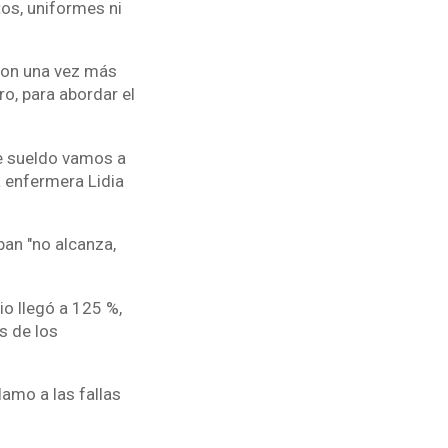
tos, uniformes ni
aron una vez más
o, para abordar el
se sueldo vamos a
la enfermera Lidia
an "no alcanza,
io llegó a 125 %,
s de los
amo a las fallas