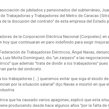
 asociación de jubilados y pensionados del subterráneo, Jua
o de Trabajadoras y Trabajadores del Metro de Caracas (Sit
 de la discusión del contrato" de esta empresa del Estado 
jadores de la Corporación Eléctrica Nacional (Corpoelec) en
 hoy que continuaran en paro indefinido para exigir mejoras
 Federación de Trabajadores Eléctricos, Ángel Navas, denunc
a, Luis Motta Domínguez, dio "un zarpazo" a las negociacion
írrico" que además "trata de dividir a los trabajadores" pues
an parte del sindicato.
a los trabajadores (...) queremos evitar que siga el éxodo d
cian por la situación salarial" dijo Navas e insistió en que el
ndustria.
ctrica que ha causado varios apagones, explicó que esta situ
 viene produciendo desde hace algunos años "por la falta d