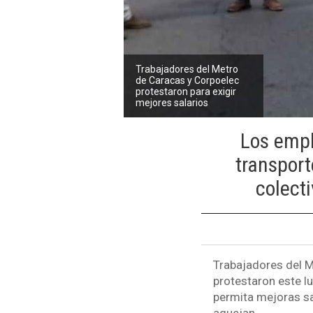
Trabajadores del Metro
de Caracas y Corpoelec
protestaron para exigir
mejores salarios
Los empl
transport
colect
Trabajadores del M
protestaron este lu
permita mejoras sa