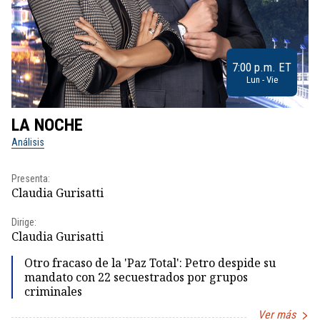
7:00 p.m. ET
Lun - Vie
LA NOCHE
L
Análisis
No
Presenta:
Pr
Claudia Gurisatti
Id
Dirige:
Dir
Claudia Gurisatti
Id
Otro fracaso de la 'Paz Total': Petro despide su
mandato con 22 secuestrados por grupos
criminales
Ver más