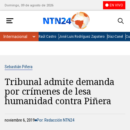
EN VIVO
Domingo, 09 de agosto de 2026
Raúl Castro
José Luis Rodríguez Zapatero
Díaz-Canel
Cu
Sebastián Piñera
Tribunal admite demanda
por crímenes de lesa
humanidad contra Piñera
noviembre 6, 2019
Por: Redacción NTN24