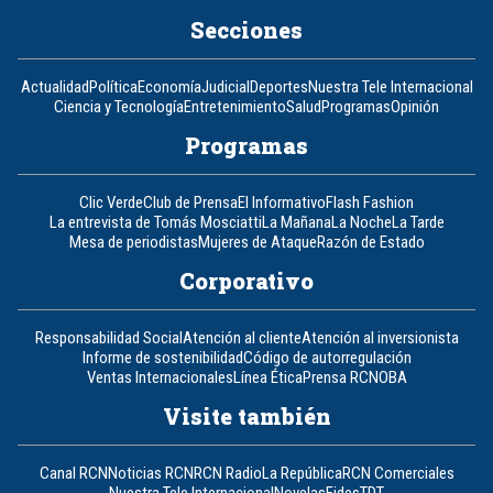
Secciones
Actualidad
Política
Economía
Judicial
Deportes
Nuestra Tele Internacional
Ciencia y Tecnología
Entretenimiento
Salud
Programas
Opinión
Programas
Clic Verde
Club de Prensa
El Informativo
Flash Fashion
La entrevista de Tomás Mosciatti
La Mañana
La Noche
La Tarde
Mesa de periodistas
Mujeres de Ataque
Razón de Estado
Corporativo
Responsabilidad Social
Atención al cliente
Atención al inversionista
Informe de sostenibilidad
Código de autorregulación
Ventas Internacionales
Línea Ética
Prensa RCN
OBA
Visite también
Canal RCN
Noticias RCN
RCN Radio
La República
RCN Comerciales