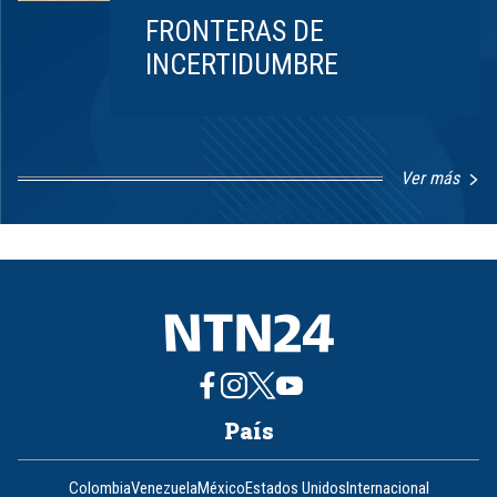
FRONTERAS DE
INCERTIDUMBRE
Ver más
Item
1
of
8
País
Colombia
Venezuela
México
Estados Unidos
Internacional