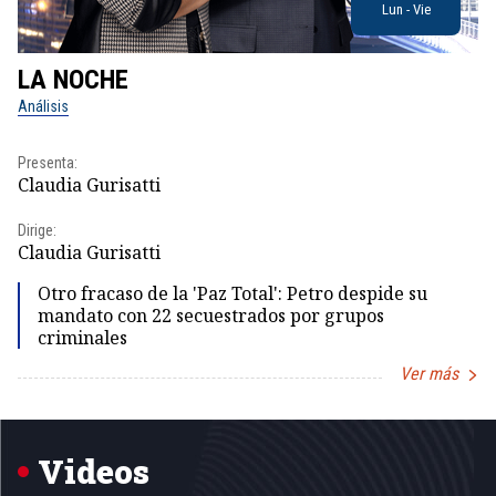
Lun - Vie
LA NOCHE
L
Análisis
No
Presenta:
Pr
Claudia Gurisatti
Id
Dirige:
Dir
Claudia Gurisatti
Id
Otro fracaso de la 'Paz Total': Petro despide su
mandato con 22 secuestrados por grupos
criminales
Ver más
Item
1
of
5
Videos