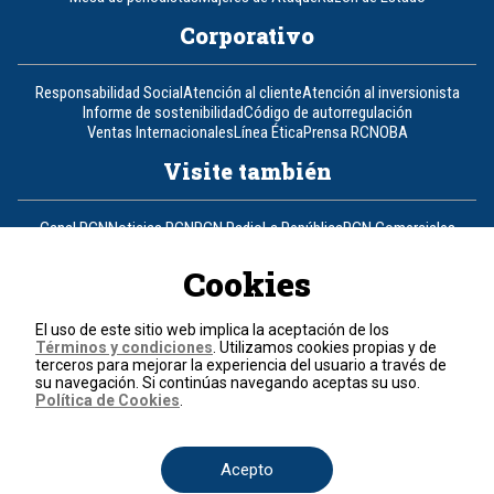
Corporativo
Responsabilidad Social
Atención al cliente
Atención al inversionista
Informe de sostenibilidad
Código de autorregulación
Ventas Internacionales
Línea Ética
Prensa RCN
OBA
Visite también
Canal RCN
Noticias RCN
RCN Radio
La República
RCN Comerciales
Nuestra Tele Internacional
Novelas
Fides
TDT
Un producto de RCN Televisión
RCN Total
Cookies
Contáctenos
El uso de este sitio web implica la aceptación de los
Términos y condiciones
. Utilizamos cookies propias y de
Teléfono
+57 (601) 426 92 92
terceros para mejorar la experiencia del usuario a través de
su navegación. Si continúas navegando aceptas su uso.
Política de Cookies
.
Política de datos personales
Política de cookies
Términos y condiciones
Acepto