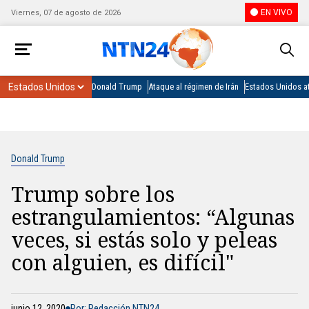
EN VIVO
Viernes, 07 de agosto de 2026
Donald Trump
Ataque al régimen de Irán
Estados Unidos at
Donald Trump
Trump sobre los
estrangulamientos: “Algunas
veces, si estás solo y peleas
con alguien, es difícil"
junio 12, 2020
Por: Redacción NTN24