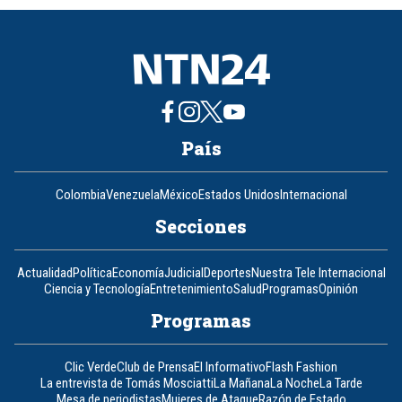
8
País
Colombia
Venezuela
México
Estados Unidos
Internacional
Secciones
Actualidad
Política
Economía
Judicial
Deportes
Nuestra Tele Internacional
Ciencia y Tecnología
Entretenimiento
Salud
Programas
Opinión
Programas
Clic Verde
Club de Prensa
El Informativo
Flash Fashion
La entrevista de Tomás Mosciatti
La Mañana
La Noche
La Tarde
Mesa de periodistas
Mujeres de Ataque
Razón de Estado