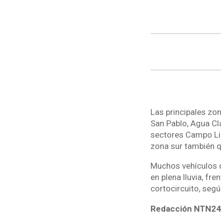
Las principales zo
San Pablo, Agua Cla
sectores Campo Lin
zona sur también q
Muchos vehículos q
en plena lluvia, fr
cortocircuito, segú
Redacción NTN2