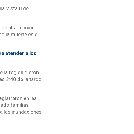
la Vista II de
 de alta tensión
ó la muerte en el
a atender a los
e la región dieron
as 3:40 de la tarde
egistraron en las
zado familias
a las inundaciones