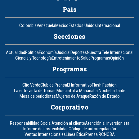
País
Colombia
Venezuela
México
Estados Unidos
Internacional
Secciones
Actualidad
Política
Economía
Judicial
Deportes
Nuestra Tele Internacional
Ciencia y Tecnología
Entretenimiento
Salud
Programas
Opinión
Programas
Clic Verde
Club de Prensa
El Informativo
Flash Fashion
La entrevista de Tomás Mosciatti
La Mañana
La Noche
La Tarde
Mesa de periodistas
Mujeres de Ataque
Razón de Estado
Corporativo
Responsabilidad Social
Atención al cliente
Atención al inversionista
Informe de sostenibilidad
Código de autorregulación
Ventas Internacionales
Línea Ética
Prensa RCN
OBA