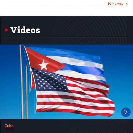
Ver más
Item
1
of
5
Videos
Cuba