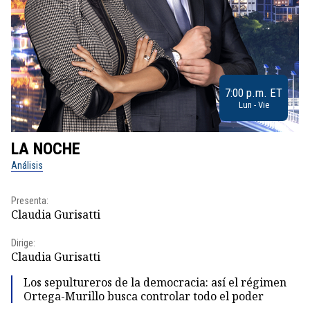
7:00 p.m. ET
Lun - Vie
LA NOCHE
L
Análisis
No
Presenta:
Pr
Claudia Gurisatti
Id
Dirige:
Dir
Claudia Gurisatti
Id
Los sepultureros de la democracia: así el régimen
Ortega-Murillo busca controlar todo el poder