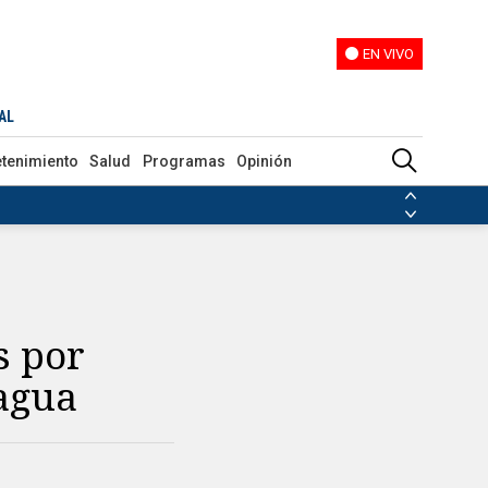
EN VIVO
EN VIVO
AL
etenimiento
Salud
Programas
Opinión
ias de las FARC
ezuela
Nicolás Maduro
Disidencias de las FARC
 en Venezuela
Nicolás Maduro
s por
ragua