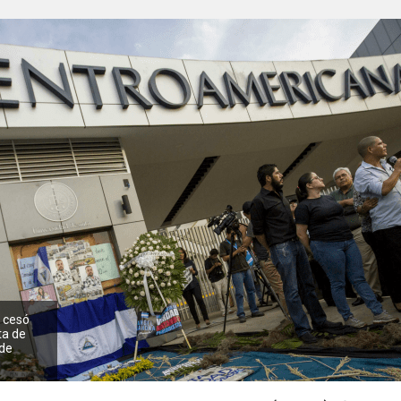
a cesó
ta de
 de