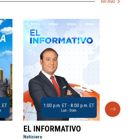
Ver más
. ET
1:00 p.m. ET - 8:00 p.m. ET
e
Lun - Dom
EL INFORMATIVO
CLUB D
Noticiero
Análisis