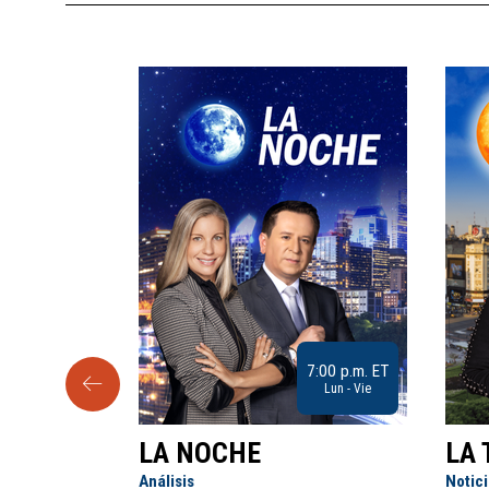
9:30 a.m. ET
7:00 p.m. ET
Sab
Lun - Vie
LA NOCHE
LA 
Análisis
Notic