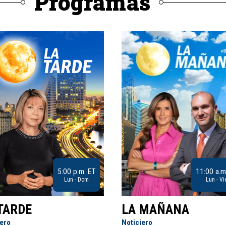
Programas
5:00 p.m. ET
11:00 a.m
Lun - Dom
Lun - Vi
TARDE
LA MAÑANA
iero
Noticiero