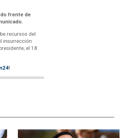
ndo frente de
municado.
ibe recursos del
l insurrección
presidente, el 18
tn24
!