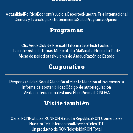
Actualidad
Política
Economía
Judicial
Deportes
Nuestra Tele Internacional
Ciencia y Tecnología
Entretenimiento
Salud
Programas
Opinión
Programas
Clic Verde
Club de Prensa
El Informativo
Flash Fashion
La entrevista de Tomás Mosciatti
La Mañana
La Noche
La Tarde
Mesa de periodistas
Mujeres de Ataque
Razón de Estado
Corporativo
Responsabilidad Social
Atención al cliente
Atención al inversionista
Informe de sostenibilidad
Código de autorregulación
Ventas Internacionales
Línea Ética
Prensa RCN
OBA
Visite también
Canal RCN
Noticias RCN
RCN Radio
La República
RCN Comerciales
Nuestra Tele Internacional
Novelas
Fides
TDT
Un producto de RCN Televisión
RCN Total