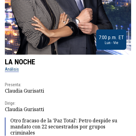
7:00 p.m. ET
Lun - Vie
LA NOCHE
L
Análisis
No
Presenta:
Pr
Claudia Gurisatti
Id
Dirige:
Dir
Claudia Gurisatti
Id
Otro fracaso de la 'Paz Total': Petro despide su
mandato con 22 secuestrados por grupos
criminales