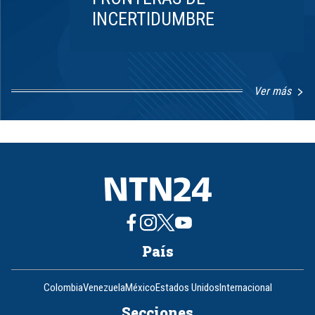
INCERTIDUMBRE
Ver más
Item
1
of
8
País
Colombia
Venezuela
México
Estados Unidos
Internacional
Secciones