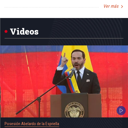
Ver más
Item
1
of
5
Videos
Posesión Abelardo de la Espriella