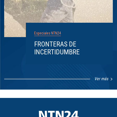
Especiales NTN24
FRONTERAS DE
INCERTIDUMBRE
Ver más
Item
1
of
8