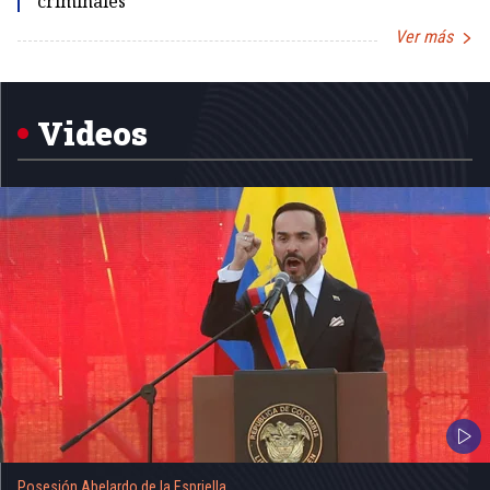
criminales
Ver más
Item
1
of
5
Videos
Posesión Abelardo de la Espriella