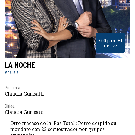
7:00 p.m. ET
Lun - Vie
LA NOCHE
L
Análisis
No
Presenta:
Pr
Claudia Gurisatti
Id
Dirige:
Dir
Claudia Gurisatti
Id
Otro fracaso de la 'Paz Total': Petro despide su
mandato con 22 secuestrados por grupos