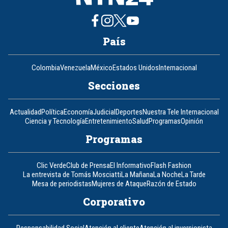
País
Colombia
Venezuela
México
Estados Unidos
Internacional
Secciones
Actualidad
Política
Economía
Judicial
Deportes
Nuestra Tele Internacional
Ciencia y Tecnología
Entretenimiento
Salud
Programas
Opinión
Programas
Clic Verde
Club de Prensa
El Informativo
Flash Fashion
La entrevista de Tomás Mosciatti
La Mañana
La Noche
La Tarde
Mesa de periodistas
Mujeres de Ataque
Razón de Estado
Corporativo