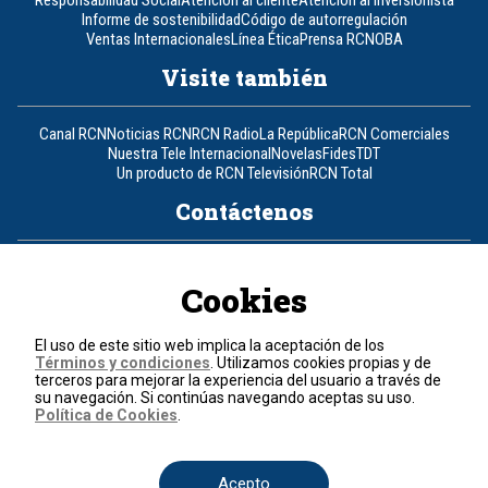
Responsabilidad Social
Atención al cliente
Atención al inversionista
Informe de sostenibilidad
Código de autorregulación
Ventas Internacionales
Línea Ética
Prensa RCN
OBA
Visite también
Canal RCN
Noticias RCN
RCN Radio
La República
RCN Comerciales
Nuestra Tele Internacional
Novelas
Fides
TDT
Un producto de RCN Televisión
RCN Total
Contáctenos
Teléfono
+57 (601) 426 92 92
Cookies
Política de datos personales
Política de cookies
El uso de este sitio web implica la aceptación de los
Términos y condiciones
Términos y condiciones
. Utilizamos cookies propias y de
terceros para mejorar la experiencia del usuario a través de
su navegación. Si continúas navegando aceptas su uso.
© 2026, RCN Medios.
Política de Cookies
.
Todos los derechos reservados.
Organización Ardila Lülle - www.oal.com.co
Acepto