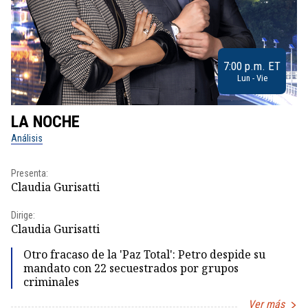
7:00 p.m. ET
Lun - Vie
LA NOCHE
L
Análisis
No
Presenta:
Pr
Claudia Gurisatti
Id
Dirige:
Dir
Claudia Gurisatti
Id
Otro fracaso de la 'Paz Total': Petro despide su
mandato con 22 secuestrados por grupos
criminales
Ver más