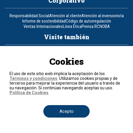
Corporativo
Responsabilidad Social
Atención al cliente
Atención al inversionista
Informe de sostenibilidad
Código de autorregulación
Ventas Internacionales
Línea Ética
Prensa RCN
OBA
Visite también
Canal RCN
Noticias RCN
RCN Radio
La República
RCN Comerciales
Nuestra Tele Internacional
Novelas
Fides
TDT
Cookies
Un producto de RCN Televisión
RCN Total
Contáctenos
El uso de este sitio web implica la aceptación de los
Términos y condiciones
. Utilizamos cookies propias y de
terceros para mejorar la experiencia del usuario a través de
su navegación. Si continúas navegando aceptas su uso.
Teléfono
+57 (601) 426 92 92
Política de Cookies
.
Política de datos personales
Política de cookies
Acepto
Términos y condiciones
© 2026, RCN Medios.
Todos los derechos reservados.