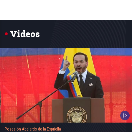
Item
1
of
5
Videos
Posesión Abelardo de la Espriella