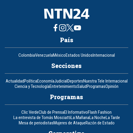
País
Colombia
Venezuela
México
Estados Unidos
Internacional
Secciones
Actualidad
Política
Economía
Judicial
Deportes
Nuestra Tele Internacional
Ciencia y Tecnología
Entretenimiento
Salud
Programas
Opinión
Programas
Clic Verde
Club de Prensa
El Informativo
Flash Fashion
La entrevista de Tomás Mosciatti
La Mañana
La Noche
La Tarde
Mesa de periodistas
Mujeres de Ataque
Razón de Estado