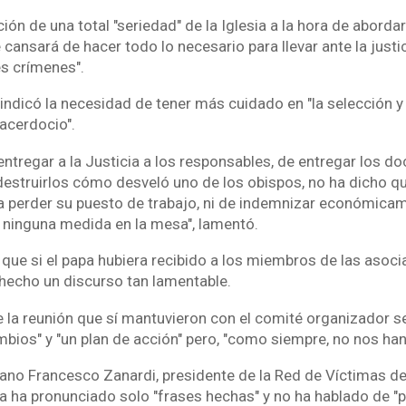
ión de una total "seriedad" de la Iglesia a la hora de abordar
cansará de hacer todo lo necesario para llevar ante la justi
s crímenes".
indicó la necesidad de tener más cuidado en "la selección y
acerdocio".
ntregar a la Justicia a los responsables, de entregar los d
destruirlos cómo desveló uno de los obispos, no ha dicho q
a perder su puesto de trabajo, ni de indemnizar económicam
e ninguna medida en la mesa", lamentó.
que si el papa hubiera recibido a los miembros de las asoci
 hecho un discurso tan lamentable.
e la reunión que sí mantuvieron con el comité organizador s
bios" y "un plan de acción" pero, "como siempre, no nos ha
aliano Francesco Zanardi, presidente de la Red de Víctimas de
a ha pronunciado solo "frases hechas" y no ha hablado de 