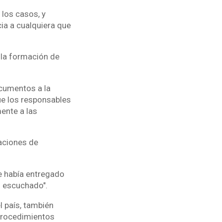
 los casos, y
cia a cualquiera que
 la formación de
ocumentos a la
ue los responsables
ente a las
aciones de
e había entregado
n escuchado".
l país, también
"procedimientos