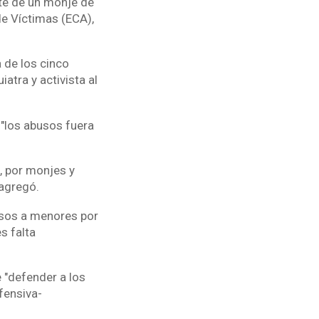
te de un monje de
de Víctimas (ECA),
 de los cinco
atra y activista al
 "los abusos fuera
, por monjes y
agregó.
usos a menores por
s falta
 "defender a los
fensiva-