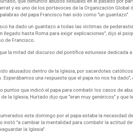
Hurtado, que denunció abusos sexuales en el pasado por par
errat y es uno de los portavoces de la Organización Global 
 palabras del papa Francisco han sido como "un guantazo".
isco ha dado un guantazo a todas las víctimas de pederastia
 llegado hasta Roma para exigir explicaciones", dijo el psiqui
so de Francisco.
ue la mitad del discurso del pontífice estuviese dedicada a
do abusados dentro de la Iglesia, por sacerdotes católicos
. Esperábamos una respuesta que el papa no nos ha dado", 
o puntos que indicó el papa para combatir los casos de ab
e la Iglesia, Hurtado dijo que "eran muy genéricos" y que le
numerados este domingo por el papa estaba la necesidad de
o instó "a cambiar la mentalidad para combatir la actitud de
vaguardar la Iglesia".