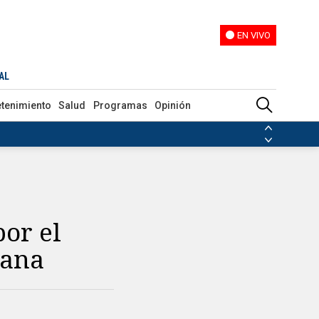
EN VIVO
EN VIVO
AL
etenimiento
Salud
Programas
Opinión
ias de las FARC
ezuela
Nicolás Maduro
Disidencias de las FARC
 en Venezuela
Nicolás Maduro
or el
cana