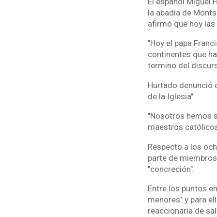
El español Miguel 
la abadía de Monts
afirmó que hoy las
"Hoy el papa Franc
continentes que han
termino del discur
Hurtado denunció q
de la Iglesia".
"Nosotros hemos si
maestros católicos
Respecto a los och
parte de miembros d
"concreción".
Entre los puntos e
menores" y para ell
reaccionaria de sal