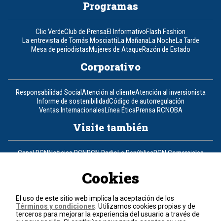
Programas
Clic Verde
Club de Prensa
El Informativo
Flash Fashion
La entrevista de Tomás Mosciatti
La Mañana
La Noche
La Tarde
Mesa de periodistas
Mujeres de Ataque
Razón de Estado
Corporativo
Responsabilidad Social
Atención al cliente
Atención al inversionista
Informe de sostenibilidad
Código de autorregulación
Ventas Internacionales
Línea Ética
Prensa RCN
OBA
Visite también
Canal RCN
Noticias RCN
RCN Radio
La República
RCN Comerciales
Nuestra Tele Internacional
Novelas
Fides
TDT
Un producto de RCN Televisión
RCN Total
Cookies
Contáctenos
El uso de este sitio web implica la aceptación de los
Términos y condiciones
. Utilizamos cookies propias y de
Teléfono
+57 (601) 426 92 92
terceros para mejorar la experiencia del usuario a través de