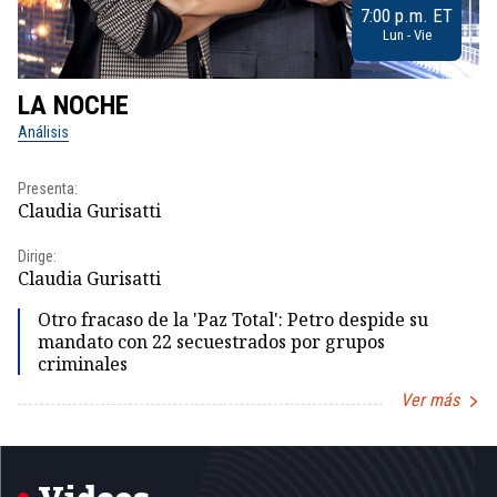
7:00 p.m. ET
Lun - Vie
LA NOCHE
L
Análisis
No
Presenta:
Pr
Claudia Gurisatti
Id
Dirige:
Dir
Claudia Gurisatti
Id
Otro fracaso de la 'Paz Total': Petro despide su
mandato con 22 secuestrados por grupos
criminales
Ver más
Item
1
of
5