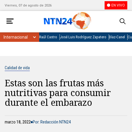
EN VIVO
Viernes, 07 de agosto de 2026
Raúl Castro
José Luis Rodríguez Zapatero
Díaz-Canel
Cu
Calidad de vida
Estas son las frutas más
nutritivas para consumir
durante el embarazo
marzo 18, 2022
Por: Redacción NTN24