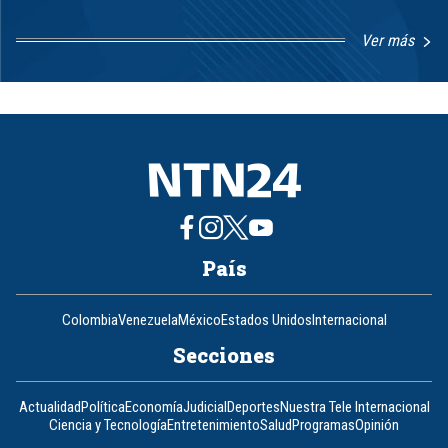
Ver más
Item
1
of
8
País
Colombia
Venezuela
México
Estados Unidos
Internacional
Secciones
Actualidad
Política
Economía
Judicial
Deportes
Nuestra Tele Internacional
Ciencia y Tecnología
Entretenimiento
Salud
Programas
Opinión