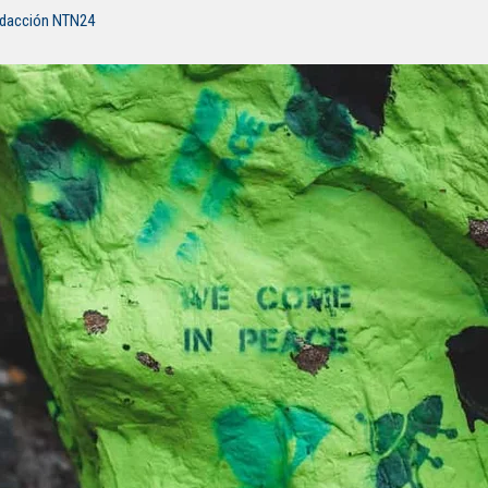
edacción NTN24