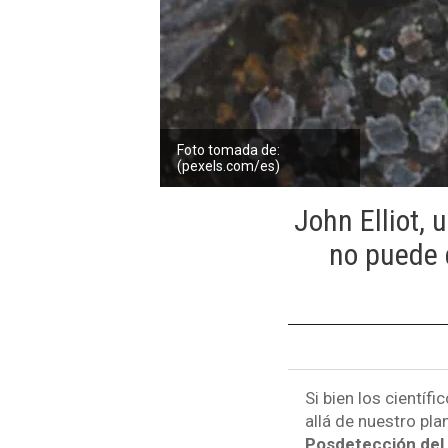
Foto tomada de:
(pexels.com/es)
John Elliot, 
no puede 
Si bien los científ
allá de nuestro pla
Posdetección del 