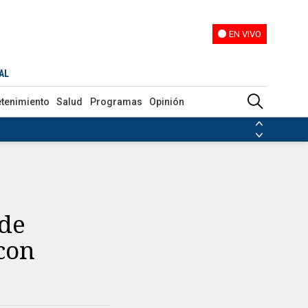
EN VIVO
EN VIVO
AL
etenimiento
Salud
Programas
Opinión
ias de las FARC
ezuela
Nicolás Maduro
Disidencias de las FARC
 en Venezuela
Nicolás Maduro
 de
con