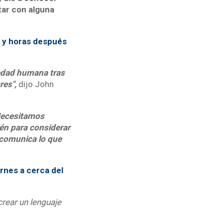
tar con alguna
r y horas después
iedad humana tras
res",
dijo John
 Necesitamos
én para considerar
 comunica lo que
ernes a cerca del
crear un lenguaje