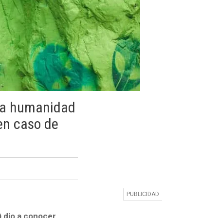
 "la humanidad
en caso de
) dio a conocer