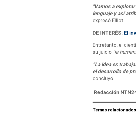
"Vamos a explorar 
lenguaje y así atr
expresó Elliot.
DE INTERÉS:
El in
Entretanto, el cien
su juicio
"la humani
“La idea es trabaj
el desarrollo de pr
concluyó.
Redacción NTN2
Temas relacionados