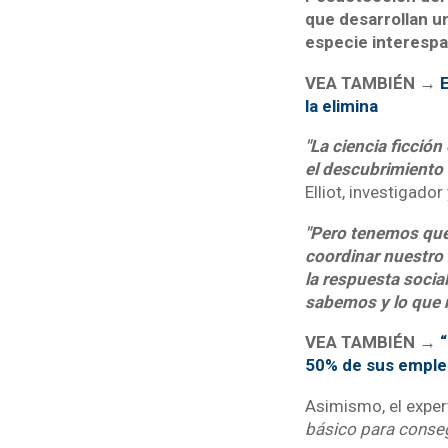
que desarrollan u
especie interespac
VEA TAMBIÉN →
E
la elimina
"La ciencia ficció
el descubrimiento e
Elliot, investigado
"Pero tenemos que
coordinar nuestro 
la respuesta soci
sabemos y lo que
VEA TAMBIÉN →
“
50% de sus empl
Asimismo, el expert
básico para conseg