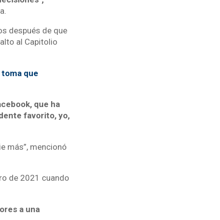
a.
ños después de que
lto al Capitolio
a toma que
acebook, que ha
dente favorito, yo,
adie más”, mencionó
ero de 2021 cuando
dores a una