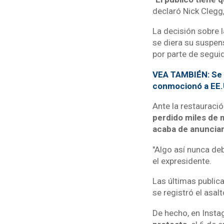
declaró Nick Clegg
La decisión sobre 
se diera su suspens
por parte de segui
VEA TAMBIÉN: Se cu
conmocionó a EE.
Ante la restauració
perdido miles de m
acaba de anunciar
"Algo así nunca deb
el expresidente.
Las últimas public
se registró el asa
De hecho, en Inst