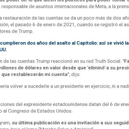
, responsable de asuntos internacionales de Meta, a la prens
la restauración de las cuentas se da un poco más de dos a
ión, el pasado 6 de enero de 2021, cuando se registró el asa
dores de Trump.
mplieron dos años del asalto al Capitolio: así se vivió l
UU.
n de las cuentas Trump reaccionó en su red Truth Social. "
F
illones de dólares en valor desde que 'eliminó' a su presi
 que restablecerán mi cuenta"
, dijo.
ería volver a sucederle a un presidente en ejercicio, ni a n
aciones del expresidente estadounidense datan del 6 de en
lto al Congreso de Estados Unidos.
agram,
su última publicación es una invitación a sus segui