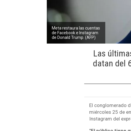
Meta restaura las cuentas
de Facebook e Instagram
de Donald Trump. (AFP)
Las última
datan del 6
El conglomerado de
miércoles 25 de en
Instagram del expr
"El público tiene 