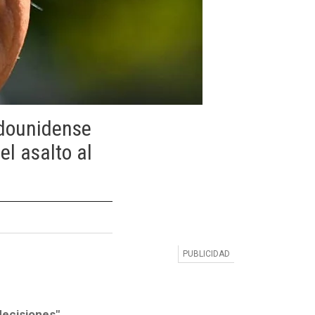
adounidense
el asalto al
decisiones",