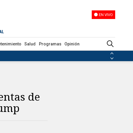
EN VIVO
EN VIVO
AL
etenimiento
Salud
Programas
Opinión
ias de las FARC
ezuela
Nicolás Maduro
Disidencias de las FARC
 en Venezuela
Nicolás Maduro
entas de
rump