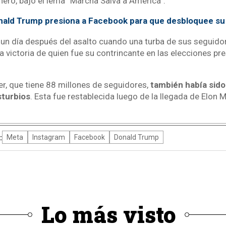
nero, bajo el lema “Marcha Salva a América”.
ald Trump presiona a Facebook para que desbloquee su
un día después del asalto cuando una turba de sus seguidor
 la victoria de quien fue su contrincante en las elecciones pr
er, que tiene 88 millones de seguidores,
también había sid
sturbios
. Esta fue restablecida luego de la llegada de Elon M
:
Meta
Instagram
Facebook
Donald Trump
Lo más visto