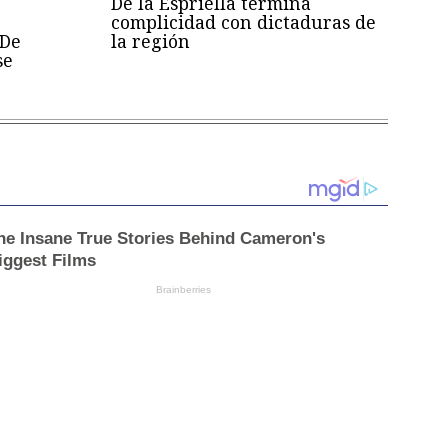
De la Espriella termina
complicidad con dictaduras de
 De
la región
se