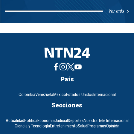
Ver más
Item
1
of
8
País
Colombia
Venezuela
México
Estados Unidos
Internacional
Secciones
Actualidad
Política
Economía
Judicial
Deportes
Nuestra Tele Internacional
Ciencia y Tecnología
Entretenimiento
Salud
Programas
Opinión