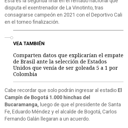
Esta es la segunda final en el rentado nacional que
disputa el exentrenador de La Vinotinto, tras
consagrarse campeón en 2021 con el Deportivo Cali
en el torneo finalización.
o
VEA TAMBIÉN
Comparten datos que explicarían el empate
de Brasil ante la selección de Estados
Unidos que venía de ser goleada 5 a 1 por
Colombia
Cabe recordar que solo podrán ingresar al estadio
El
Campín de Bogotá 1.000 hinchas del
Bucaramanga,
luego de que el presidente de Santa
Fe, Eduardo Méndez y el alcalde de Bogotá, Carlos
Fernando Galán llegaran a un acuerdo.