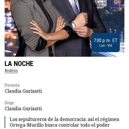
7:00 p.m. ET
Lun - Vie
LA NOCHE
L
Análisis
No
Presenta:
Pr
Claudia Gurisatti
Id
Dirige:
Dir
Claudia Gurisatti
Id
Los sepultureros de la democracia: así el régimen
Ortega-Murillo busca controlar todo el poder