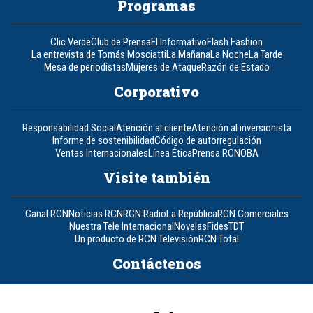
Programas
Clic Verde
Club de Prensa
El Informativo
Flash Fashion
La entrevista de Tomás Mosciatti
La Mañana
La Noche
La Tarde
Mesa de periodistas
Mujeres de Ataque
Razón de Estado
Corporativo
Responsabilidad Social
Atención al cliente
Atención al inversionista
Informe de sostenibilidad
Código de autorregulación
Ventas Internacionales
Línea Ética
Prensa RCN
OBA
Visite también
Canal RCN
Noticias RCN
RCN Radio
La República
RCN Comerciales
Nuestra Tele Internacional
Novelas
Fides
TDT
Un producto de RCN Televisión
RCN Total
Contáctenos
Teléfono
+57 (601) 426 92 92