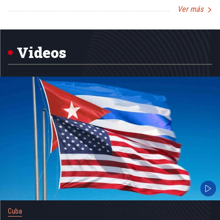
Ver más
Item
1
of
5
Videos
Cuba