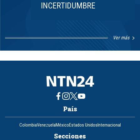
INCERTIDUMBRE
Ver más
Item
1
of
8
País
Colombia
Venezuela
México
Estados Unidos
Internacional
Secciones