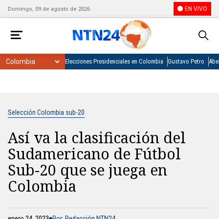
EN VIVO
Domingo, 09 de agosto de 2026
Elecciones Presidenciales en Colombia
Gustavo Petro
Abel
Selección Colombia sub-20
Así va la clasificación del
Sudamericano de Fútbol
Sub-20 que se juega en
Colombia
enero 24, 2023
Por: Redacción NTN24