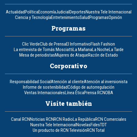
Actualidad
Política
Economía
Judicial
Deportes
Nuestra Tele Internacional
Ciencia y Tecnología
Entretenimiento
Salud
Programas
Opinión
Programas
Clic Verde
Club de Prensa
El Informativo
Flash Fashion
La entrevista de Tomás Mosciatti
La Mañana
La Noche
La Tarde
Mesa de periodistas
Mujeres de Ataque
Razón de Estado
Corporativo
Responsabilidad Social
Atención al cliente
Atención al inversionista
Informe de sostenibilidad
Código de autorregulación
Ventas Internacionales
Línea Ética
Prensa RCN
OBA
Visite también
Canal RCN
Noticias RCN
RCN Radio
La República
RCN Comerciales
Nuestra Tele Internacional
Novelas
Fides
TDT
Un producto de RCN Televisión
RCN Total