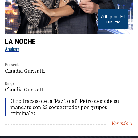
7:00 p.m. ET
Lun - Vie
LA NOCHE
L
Análisis
No
Presenta:
Pr
Claudia Gurisatti
Id
Dirige:
Dir
Claudia Gurisatti
Id
Otro fracaso de la 'Paz Total': Petro despide su
mandato con 22 secuestrados por grupos
criminales
Ver más
Item
1