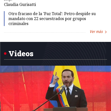
Claudia Gurisatti
Id
Otro fracaso de la 'Paz Total': Petro despide su
mandato con 22 secuestrados por grupos
criminales
Ver más
Item
1
of
5
Videos