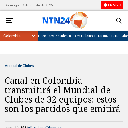
EN VIVO
Domingo, 09 de agosto de 2026
Elecciones Presidenciales en Colombia
Gustavo Petro
Abel
Mundial de Clubes
Canal en Colombia
transmitirá el Mundial de
Clubes de 32 equipos: estos
son los partidos que emitirá
mayo 20, 2025
Por: Luis Cifuentes