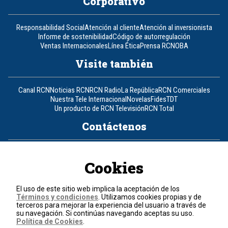
Corporativo
Responsabilidad Social
Atención al cliente
Atención al inversionista
Informe de sostenibilidad
Código de autorregulación
Ventas Internacionales
Línea Ética
Prensa RCN
OBA
Visite también
Canal RCN
Noticias RCN
RCN Radio
La República
RCN Comerciales
Nuestra Tele Internacional
Novelas
Fides
TDT
Un producto de RCN Televisión
RCN Total
Contáctenos
Teléfono
+57 (601) 426 92 92
Cookies
Política de datos personales
Política de cookies
El uso de este sitio web implica la aceptación de los
Términos y condiciones
Términos y condiciones
. Utilizamos cookies propias y de
terceros para mejorar la experiencia del usuario a través de
su navegación. Si continúas navegando aceptas su uso.
© 2026, RCN Medios.
Política de Cookies
.
Todos los derechos reservados.