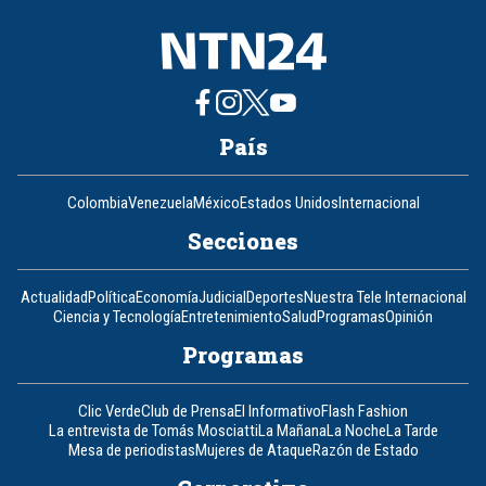
País
Colombia
Venezuela
México
Estados Unidos
Internacional
Secciones
Actualidad
Política
Economía
Judicial
Deportes
Nuestra Tele Internacional
Ciencia y Tecnología
Entretenimiento
Salud
Programas
Opinión
Programas
Clic Verde
Club de Prensa
El Informativo
Flash Fashion
La entrevista de Tomás Mosciatti
La Mañana
La Noche
La Tarde
Mesa de periodistas
Mujeres de Ataque
Razón de Estado