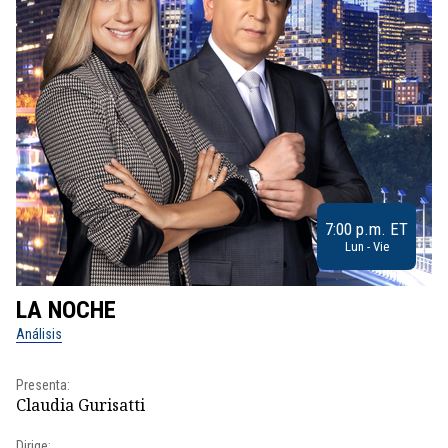
7:00 p.m. ET
Lun - Vie
LA NOCHE
L
Análisis
No
Presenta:
Pr
Claudia Gurisatti
Id
Dirige:
Dir