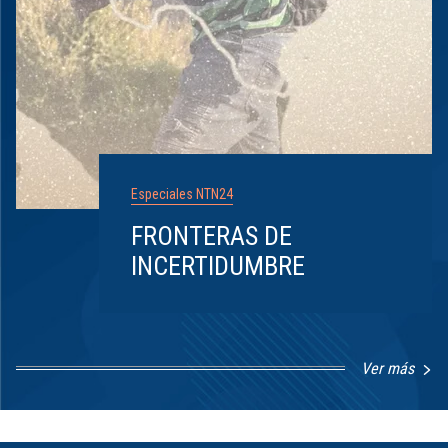
Especiales NTN24
FRONTERAS DE
INCERTIDUMBRE
Ver más
Item
1
of
8