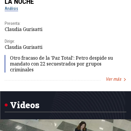
LA NOCHE
L
Análisis
No
Presenta:
Pr
Claudia Gurisatti
Id
Dirige:
Dir
Claudia Gurisatti
Id
Otro fracaso de la 'Paz Total': Petro despide su
mandato con 22 secuestrados por grupos
criminales
Ver más
Item
1
of
5
Videos