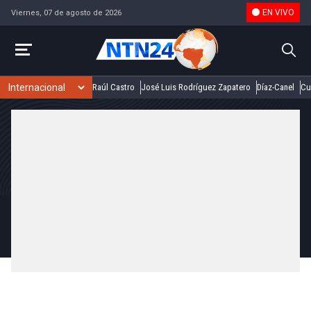
EN VIVO
Viernes, 07 de agosto de 2026
Raúl Castro
José Luis Rodríguez Zapatero
Díaz-Canel
Cu