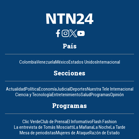
País
Colombia
Venezuela
México
Estados Unidos
Internacional
Secciones
Actualidad
Política
Economía
Judicial
Deportes
Nuestra Tele Internacional
Ciencia y Tecnología
Entretenimiento
Salud
Programas
Opinión
Programas
Clic Verde
Club de Prensa
El Informativo
Flash Fashion
La entrevista de Tomás Mosciatti
La Mañana
La Noche
La Tarde
Mesa de periodistas
Mujeres de Ataque
Razón de Estado