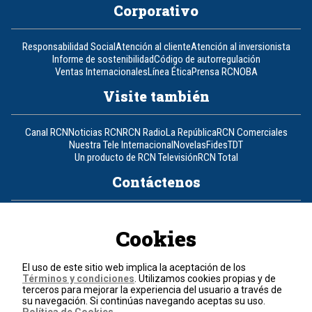
Corporativo
Responsabilidad Social
Atención al cliente
Atención al inversionista
Informe de sostenibilidad
Código de autorregulación
Ventas Internacionales
Línea Ética
Prensa RCN
OBA
Visite también
Canal RCN
Noticias RCN
RCN Radio
La República
RCN Comerciales
Nuestra Tele Internacional
Novelas
Fides
TDT
Un producto de RCN Televisión
RCN Total
Contáctenos
Teléfono
+57 (601) 426 92 92
Cookies
Política de datos personales
Política de cookies
El uso de este sitio web implica la aceptación de los
Términos y condiciones
Términos y condiciones
. Utilizamos cookies propias y de
terceros para mejorar la experiencia del usuario a través de
su navegación. Si continúas navegando aceptas su uso.
© 2026, RCN Medios.