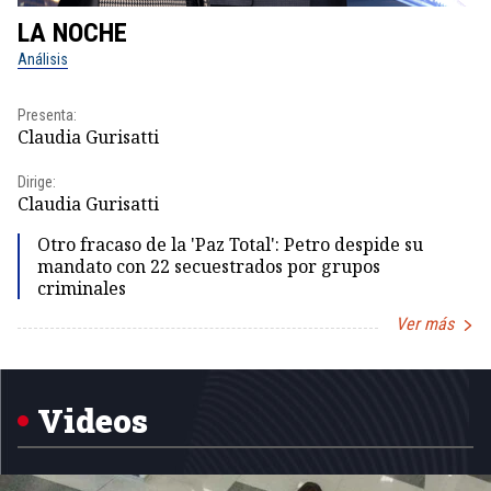
LA NOCHE
L
Análisis
No
Presenta:
Pr
Claudia Gurisatti
Id
Dirige:
Dir
Claudia Gurisatti
Id
Otro fracaso de la 'Paz Total': Petro despide su
mandato con 22 secuestrados por grupos
criminales
Ver más
Item
1
of
5
Videos