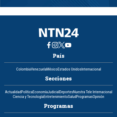
Item
1
of
8
País
Colombia
Venezuela
México
Estados Unidos
Internacional
Secciones
Actualidad
Política
Economía
Judicial
Deportes
Nuestra Tele Internacional
Ciencia y Tecnología
Entretenimiento
Salud
Programas
Opinión
Programas