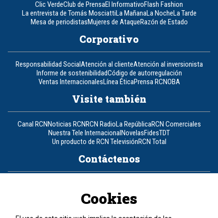
Clic Verde
Club de Prensa
El Informativo
Flash Fashion
La entrevista de Tomás Mosciatti
La Mañana
La Noche
La Tarde
Mesa de periodistas
Mujeres de Ataque
Razón de Estado
Corporativo
Responsabilidad Social
Atención al cliente
Atención al inversionista
Informe de sostenibilidad
Código de autorregulación
Ventas Internacionales
Línea Ética
Prensa RCN
OBA
Visite también
Canal RCN
Noticias RCN
RCN Radio
La República
RCN Comerciales
Nuestra Tele Internacional
Novelas
Fides
TDT
Un producto de RCN Televisión
RCN Total
Contáctenos
Teléfono
+57 (601) 426 92 92
Cookies
Política de datos personales
Política de cookies