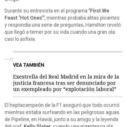
Durante su entrevista en el programa
"First We
Feast ‘Hot Ones’"
, mientras probaba alitas picantes
y respondía una serie de preguntas, Hamilton reveló
que llegó a temer por su vida cuando una gran ola
casi lo asfixia.
o
VEA TAMBIÉN
Exestrella del Real Madrid en la mira de la
justicia francesa tras ser denunciado por
un exempleado por “explotación laboral”
El heptacampeón de la F1 aseguró que todo ocurrió
mientras estaba surfeando en las peligrosas aguas
de Pipeline, en Hawái, junto a su amigo y la leyenda
del surf,
Kelly Slater,
cuando una gigantesca ola