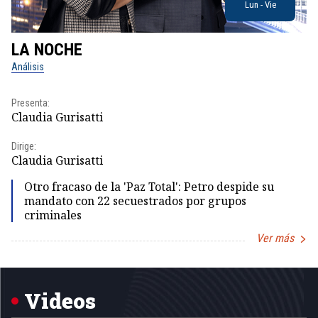
Lun - Vie
LA NOCHE
L
Análisis
No
Presenta:
Pr
Claudia Gurisatti
Id
Dirige:
Dir
Claudia Gurisatti
Id
Otro fracaso de la 'Paz Total': Petro despide su
mandato con 22 secuestrados por grupos
criminales
Ver más
Item
1
of
5
Videos