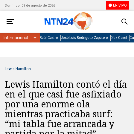
EN VIVO
Domingo, 09 de agosto de 2026
Raúl Castro
José Luis Rodríguez Zapatero
Díaz-Canel
Cu
Lewis Hamilton
Lewis Hamilton contó el día
en el que casi fue asfixiado
por una enorme ola
mientras practicaba surf:
“mi tabla fue arrancada y
partida por la mitad”