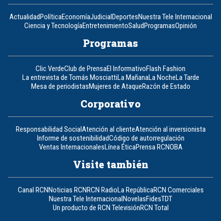
Actualidad
Política
Economía
Judicial
Deportes
Nuestra Tele Internacional
Ciencia y Tecnología
Entretenimiento
Salud
Programas
Opinión
Programas
Clic Verde
Club de Prensa
El Informativo
Flash Fashion
La entrevista de Tomás Mosciatti
La Mañana
La Noche
La Tarde
Mesa de periodistas
Mujeres de Ataque
Razón de Estado
Corporativo
Responsabilidad Social
Atención al cliente
Atención al inversionista
Informe de sostenibilidad
Código de autorregulación
Ventas Internacionales
Línea Ética
Prensa RCN
OBA
Visite también
Canal RCN
Noticias RCN
RCN Radio
La República
RCN Comerciales
Nuestra Tele Internacional
Novelas
Fides
TDT
Un producto de RCN Televisión
RCN Total