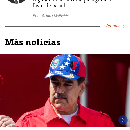
favor de Israel
Por:
Arturo McFields
Ver más
Más noticias