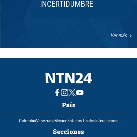
INCERTIDUMBRE
Ver más
Item
1
of
8
País
Colombia
Venezuela
México
Estados Unidos
Internacional
Secciones