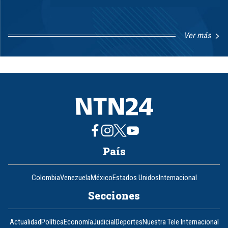
Ver más
Item
1
of
8
País
Colombia
Venezuela
México
Estados Unidos
Internacional
Secciones
Actualidad
Política
Economía
Judicial
Deportes
Nuestra Tele Internacional