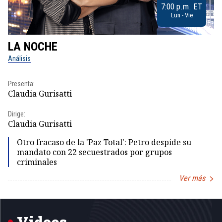
7:00 p.m. ET
Lun - Vie
LA NOCHE
L
Análisis
No
Presenta:
Pr
Claudia Gurisatti
Id
Dirige:
Dir
Claudia Gurisatti
Id
Otro fracaso de la 'Paz Total': Petro despide su
mandato con 22 secuestrados por grupos
criminales
Ver más
Item
1
of
5
Videos