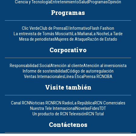
Ciencia y Tecnología
Entretenimiento
Salud
Programas
Opinión
Programas
Clic Verde
Club de Prensa
El Informativo
Flash Fashion
La entrevista de Tomás Mosciatti
La Mañana
La Noche
La Tarde
Mesa de periodistas
Mujeres de Ataque
Razón de Estado
Corporativo
Responsabilidad Social
Atención al cliente
Atención al inversionista
Informe de sostenibilidad
Código de autorregulación
Ventas Internacionales
Línea Ética
Prensa RCN
OBA
Visite también
Canal RCN
Noticias RCN
RCN Radio
La República
RCN Comerciales
Nuestra Tele Internacional
Novelas
Fides
TDT
Un producto de RCN Televisión
RCN Total
Contáctenos