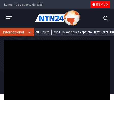
EN VIVO
Lunes, 10 de agosto de 2026
Raúl Castro
José Luis Rodríguez Zapatero
Díaz-Canel
Cu