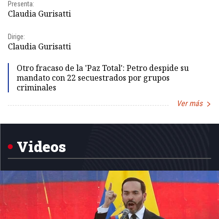
Pr
Presenta:
Id
Claudia Gurisatti
Dir
Dirige:
Id
Claudia Gurisatti
Otro fracaso de la 'Paz Total': Petro despide su
mandato con 22 secuestrados por grupos
criminales
Ver más
Item
1
of
5
Videos