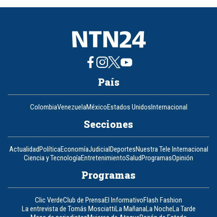
8
País
Colombia
Venezuela
México
Estados Unidos
Internacional
Secciones
Actualidad
Política
Economía
Judicial
Deportes
Nuestra Tele Internacional
Ciencia y Tecnología
Entretenimiento
Salud
Programas
Opinión
Programas
Clic Verde
Club de Prensa
El Informativo
Flash Fashion
La entrevista de Tomás Mosciatti
La Mañana
La Noche
La Tarde