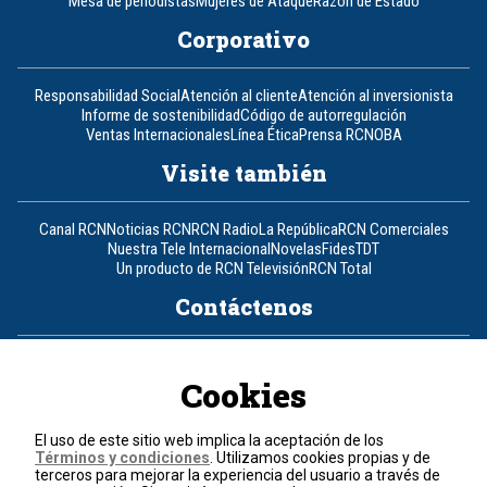
Mesa de periodistas
Mujeres de Ataque
Razón de Estado
Corporativo
Responsabilidad Social
Atención al cliente
Atención al inversionista
Informe de sostenibilidad
Código de autorregulación
Ventas Internacionales
Línea Ética
Prensa RCN
OBA
Visite también
Canal RCN
Noticias RCN
RCN Radio
La República
RCN Comerciales
Nuestra Tele Internacional
Novelas
Fides
TDT
Un producto de RCN Televisión
RCN Total
Contáctenos
Teléfono
+57 (601) 426 92 92
Cookies
Política de datos personales
Política de cookies
El uso de este sitio web implica la aceptación de los
Términos y condiciones
Términos y condiciones
. Utilizamos cookies propias y de
terceros para mejorar la experiencia del usuario a través de