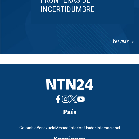
FRONTERAS DE
INCERTIDUMBRE
Ver más
Item
1
of
8
País
Colombia
Venezuela
México
Estados Unidos
Internacional
Secciones