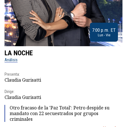
7:00 p.m. ET
Lun - Vie
LA NOCHE
L
Análisis
No
Presenta:
Pr
Claudia Gurisatti
Id
Dirige:
Dir
Claudia Gurisatti
Id
Otro fracaso de la 'Paz Total': Petro despide su
mandato con 22 secuestrados por grupos
criminales