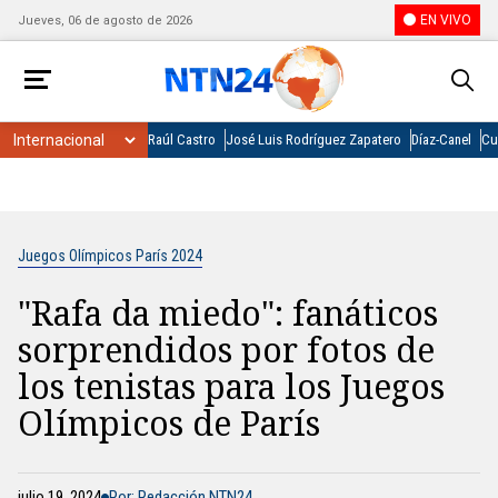
EN VIVO
Jueves, 06 de agosto de 2026
Raúl Castro
José Luis Rodríguez Zapatero
Díaz-Canel
Cu
Juegos Olímpicos París 2024
"Rafa da miedo": fanáticos
sorprendidos por fotos de
los tenistas para los Juegos
Olímpicos de París
julio 19, 2024
Por: Redacción NTN24