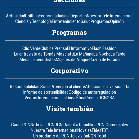
Actualidad
Política
Economía
Judicial
Deportes
Nuestra Tele Internacional
Ciencia y Tecnología
Entretenimiento
Salud
Programas
Opinión
Programas
Clic Verde
Club de Prensa
El Informativo
Flash Fashion
La entrevista de Tomás Mosciatti
La Mañana
La Noche
La Tarde
Mesa de periodistas
Mujeres de Ataque
Razón de Estado
Corporativo
Responsabilidad Social
Atención al cliente
Atención al inversionista
Informe de sostenibilidad
Código de autorregulación
Ventas Internacionales
Línea Ética
Prensa RCN
OBA
Visite también
Canal RCN
Noticias RCN
RCN Radio
La República
RCN Comerciales
Nuestra Tele Internacional
Novelas
Fides
TDT
Un producto de RCN Televisión
RCN Total