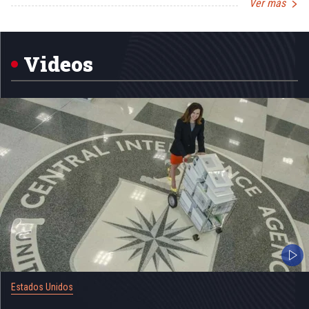
Ver más
Item
1
of
5
Videos
Estados Unidos