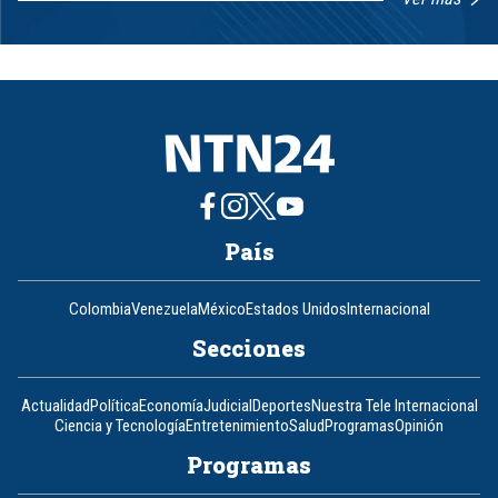
Item
1
of
8
País
Colombia
Venezuela
México
Estados Unidos
Internacional
Secciones
Actualidad
Política
Economía
Judicial
Deportes
Nuestra Tele Internacional
Ciencia y Tecnología
Entretenimiento
Salud
Programas
Opinión
Programas