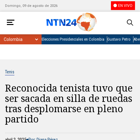
EN VIVO
Domingo, 09 de agosto de 2026
Elecciones Presidenciales en Colombia
Gustavo Petro
Abel
Tenis
Reconocida tenista tuvo que
ser sacada en silla de ruedas
tras desplomarse en pleno
partido
abril 2, 2025
Por: Diana Pérez