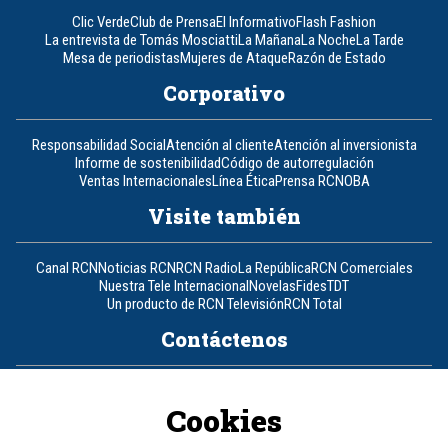
Clic Verde
Club de Prensa
El Informativo
Flash Fashion
La entrevista de Tomás Mosciatti
La Mañana
La Noche
La Tarde
Mesa de periodistas
Mujeres de Ataque
Razón de Estado
Corporativo
Responsabilidad Social
Atención al cliente
Atención al inversionista
Informe de sostenibilidad
Código de autorregulación
Ventas Internacionales
Línea Ética
Prensa RCN
OBA
Visite también
Canal RCN
Noticias RCN
RCN Radio
La República
RCN Comerciales
Nuestra Tele Internacional
Novelas
Fides
TDT
Un producto de RCN Televisión
RCN Total
Contáctenos
Teléfono
+57 (601) 426 92 92
Cookies
Política de datos personales