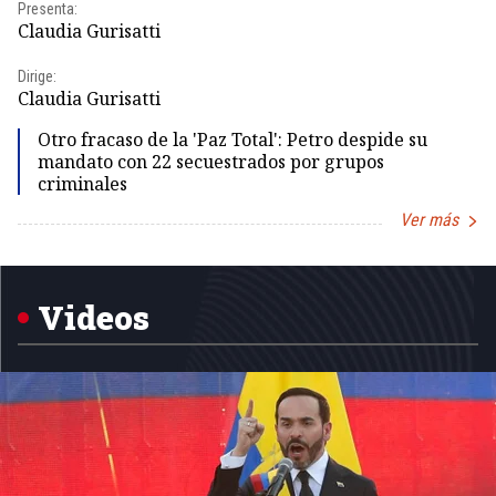
Presenta:
Pr
Claudia Gurisatti
Id
Dirige:
Dir
Claudia Gurisatti
Id
Otro fracaso de la 'Paz Total': Petro despide su
mandato con 22 secuestrados por grupos
criminales
Ver más
Item
1
of
5
Videos