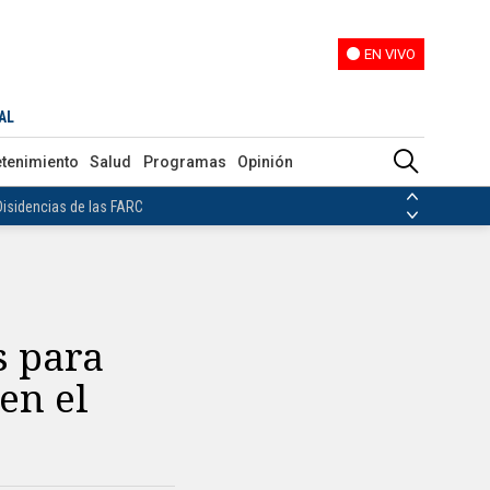
EN VIVO
EN VIVO
AL
ias de las FARC
etenimiento
Salud
Programas
Opinión
ezuela
Nicolás Maduro
Disidencias de las FARC
 en Venezuela
Nicolás Maduro
s para
en el