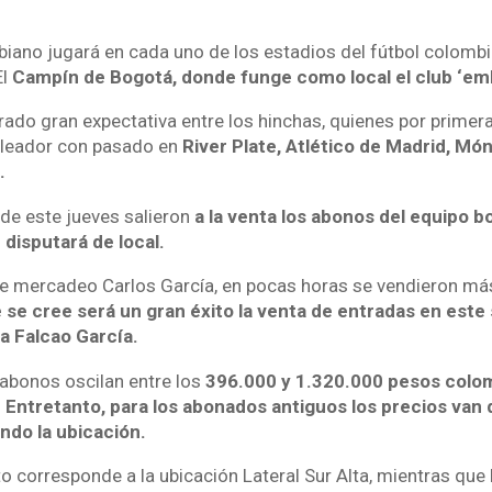
biano jugará en cada uno de los estadios del fútbol colomb
El
Campín de Bogotá, donde funge como local el club ‘emb
rado gran expectativa entre los hinchas, quienes por primer
goleador con pasado en
River Plate, Atlético de Madrid, Mó
.
de este jueves salieron
a la venta los abonos del equipo b
disputará de local.
de mercadeo Carlos García, en pocas horas se vendieron m
e se cree será un gran éxito la venta de entradas en est
a Falcao García.
 abonos oscilan entre los
396.000 y 1.320.000 pesos colom
Entretanto, para los abonados antiguos los precios van
do la ubicación.
o corresponde a la ubicación Lateral Sur Alta, mientras que 