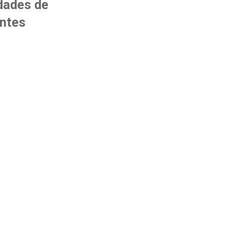
udades de
antes