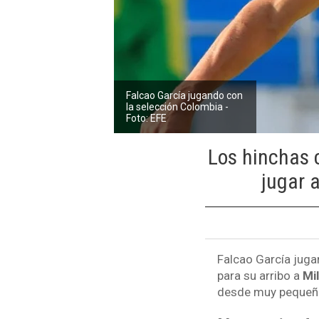
Falcao García jugando con
la selección Colombia -
Foto: EFE
Los hinchas 
jugar a
Falcao García juga
para su arribo a
Mi
desde muy pequeñ