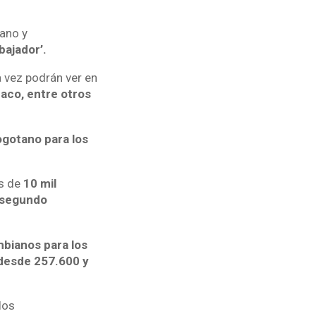
iano y
ajador’.
a vez podrán ver en
naco, entre otros
ogotano para los
ás de
10 mil
e segundo
bianos para los
 desde 257.600 y
los