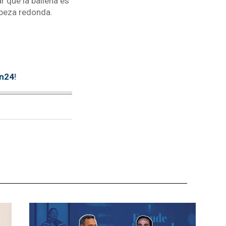
r que la ballena es
cabeza redonda.
tn24
!