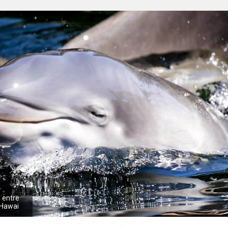
 entre
n Hawai