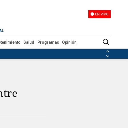
EN VIVO
EN VIVO
AL
etenimiento
Salud
Programas
Opinión
ias de las FARC
ezuela
Nicolás Maduro
Disidencias de las FARC
 en Venezuela
Nicolás Maduro
ntre