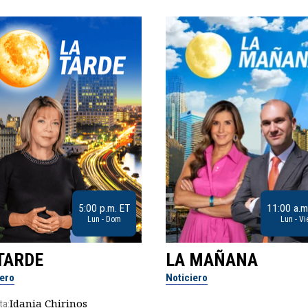
5:00 p.m. ET
11:00 a.m
Lun - Dom
Lun - Vi
TARDE
LA MAÑANA
iero
Noticiero
Idania Chirinos
ta: