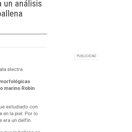
 un análisis
ballena
la electra.
 morfológicas
go marino Robin
fue estudiado con
en la piel. Por lo
 era un delfín.