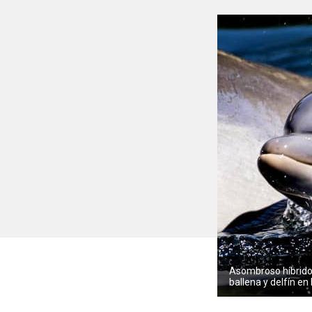
Asombroso híbrido
ballena y delfín e