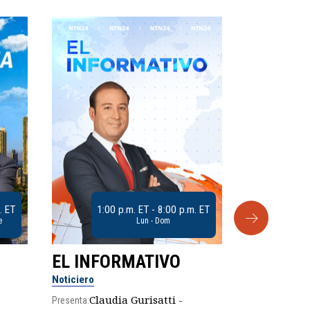
. ET
1:00 p.m. ET - 8:00 p.m. ET
e
Lun - Dom
EL INFORMATIVO
CLUB D
Noticiero
Análisis
Claudia Gurisatti -
Presenta: