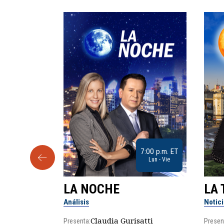
9:30 a.m. ET
7:00 p.m. ET
Sab
Lun - Vie
LA NOCHE
LA 
Análisis
Notic
lgo
Claudia Gurisatti
Presenta:
Presen