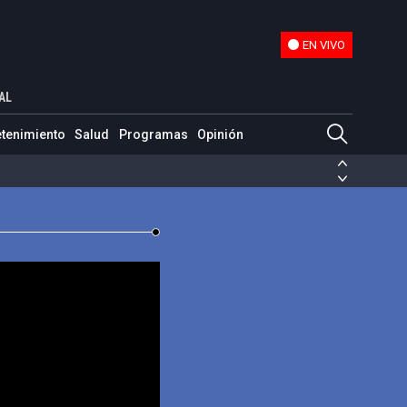
EN VIVO
EN VIVO
 vida”
AL
etenimiento
Salud
Programas
Opinión
ias de las FARC
ezuela
Nicolás Maduro
Disidencias de las FARC
 en Venezuela
Nicolás Maduro