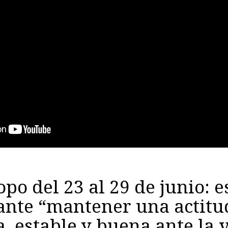
po del 23 al 29 de junio: e
ante “mantener una actitu
a, estable y buena ante la 