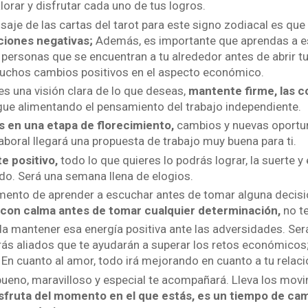
lorar y disfrutar cada uno de tus logros.
saje de las cartas del tarot para este signo zodiacal es qu
ciones negativas;
Además, es importante que aprendas a e
 personas que se encuentran a tu alrededor antes de abrir t
chos cambios positivos en el aspecto económico.
es una visión clara de lo que deseas,
mantente firme, las 
ue alimentando el pensamiento del trabajo independiente.
s en una etapa de florecimiento,
cambios y nuevas oportun
laboral llegará una propuesta de trabajo muy buena para ti.
e positivo,
todo lo que quieres lo podrás lograr, la suerte y
ado. Será una semana llena de elogios.
nto de aprender a escuchar antes de tomar alguna decisi
 con calma antes de tomar cualquier determinación,
no te
a mantener esa energía positiva ante las adversidades. Ser
ás aliados que te ayudarán a superar los retos económicos
En cuanto al amor, todo irá mejorando en cuanto a tu relaci
bueno, maravilloso y especial te acompañará. Lleva los movi
sfruta del momento en el que estás, es un tiempo de ca