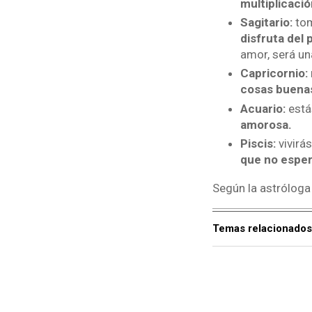
multiplicaci
Sagitario:
tom
disfruta del 
amor, será u
Capricornio:
cosas buenas 
Acuario:
está
amorosa.
Piscis:
vivirá
que no esper
Según la astróloga
Temas relacionados