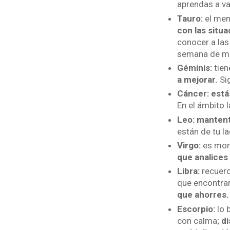
aprendas a va
Tauro:
el men
con las situa
conocer a las
semana de mu
Géminis:
tien
a mejorar.
Sig
Cáncer:
está
En el ámbito 
Leo: mantent
están de tu l
Virgo:
es mome
que analices
Libra:
recuerd
que encontrar
que ahorres.
Escorpio:
lo 
con calma;
di