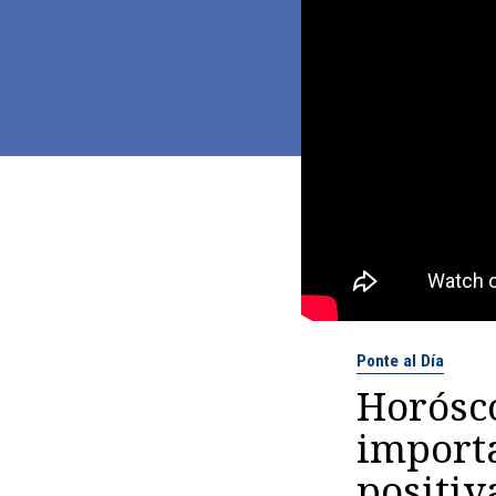
Ponte al Día
Horósco
import
positiv