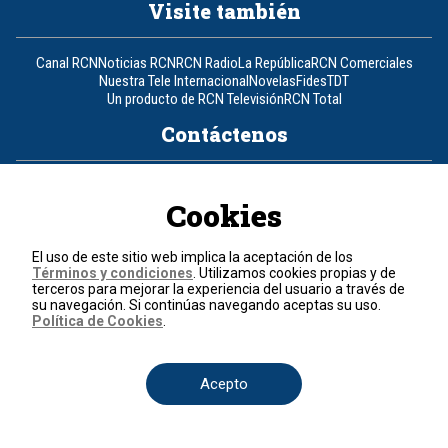
Visite también
Canal RCN
Noticias RCN
RCN Radio
La República
RCN Comerciales
Nuestra Tele Internacional
Novelas
Fides
TDT
Un producto de RCN Televisión
RCN Total
Contáctenos
Teléfono
+57 (601) 426 92 92
Cookies
Política de datos personales
Política de cookies
El uso de este sitio web implica la aceptación de los
Términos y condiciones
Términos y condiciones
. Utilizamos cookies propias y de
terceros para mejorar la experiencia del usuario a través de
su navegación. Si continúas navegando aceptas su uso.
© 2026, RCN Medios.
Política de Cookies
.
Todos los derechos reservados.
Organización Ardila Lülle - www.oal.com.co
Acepto