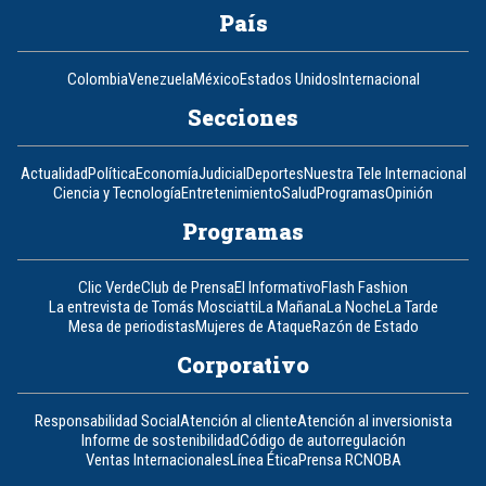
País
Colombia
Venezuela
México
Estados Unidos
Internacional
Secciones
Actualidad
Política
Economía
Judicial
Deportes
Nuestra Tele Internacional
Ciencia y Tecnología
Entretenimiento
Salud
Programas
Opinión
Programas
Clic Verde
Club de Prensa
El Informativo
Flash Fashion
La entrevista de Tomás Mosciatti
La Mañana
La Noche
La Tarde
Mesa de periodistas
Mujeres de Ataque
Razón de Estado
Corporativo
Responsabilidad Social
Atención al cliente
Atención al inversionista
Informe de sostenibilidad
Código de autorregulación
Ventas Internacionales
Línea Ética
Prensa RCN
OBA