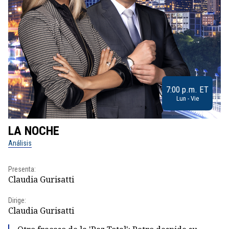
7:00 p.m. ET
Lun - Vie
LA NOCHE
L
Análisis
No
Presenta:
Pr
Claudia Gurisatti
Id
Dirige:
Dir
Claudia Gurisatti
Id