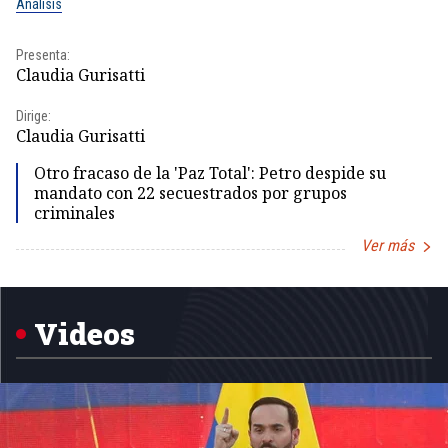
Análisis
No
Presenta:
Pr
Claudia Gurisatti
Id
Dirige:
Dir
Claudia Gurisatti
Id
Otro fracaso de la 'Paz Total': Petro despide su
mandato con 22 secuestrados por grupos
criminales
Ver más
Item
1
of
5
Videos