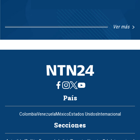
Ver más
Item
1
of
8
País
Colombia
Venezuela
México
Estados Unidos
Internacional
Secciones