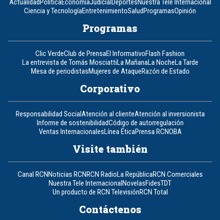
Actualidad
Política
Economía
Judicial
Deportes
Nuestra Tele Internacional
Ciencia y Tecnología
Entretenimiento
Salud
Programas
Opinión
Programas
Clic Verde
Club de Prensa
El Informativo
Flash Fashion
La entrevista de Tomás Mosciatti
La Mañana
La Noche
La Tarde
Mesa de periodistas
Mujeres de Ataque
Razón de Estado
Corporativo
Responsabilidad Social
Atención al cliente
Atención al inversionista
Informe de sostenibilidad
Código de autorregulación
Ventas Internacionales
Línea Ética
Prensa RCN
OBA
Visite también
Canal RCN
Noticias RCN
RCN Radio
La República
RCN Comerciales
Nuestra Tele Internacional
Novelas
Fides
TDT
Un producto de RCN Televisión
RCN Total
Contáctenos