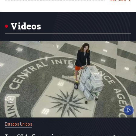
Item
1
of
5
Videos
Estados Unidos