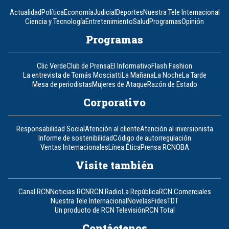
Actualidad
Política
Economía
Judicial
Deportes
Nuestra Tele Internacional
Ciencia y Tecnología
Entretenimiento
Salud
Programas
Opinión
Programas
Clic Verde
Club de Prensa
El Informativo
Flash Fashion
La entrevista de Tomás Mosciatti
La Mañana
La Noche
La Tarde
Mesa de periodistas
Mujeres de Ataque
Razón de Estado
Corporativo
Responsabilidad Social
Atención al cliente
Atención al inversionista
Informe de sostenibilidad
Código de autorregulación
Ventas Internacionales
Línea Ética
Prensa RCN
OBA
Visite también
Canal RCN
Noticias RCN
RCN Radio
La República
RCN Comerciales
Nuestra Tele Internacional
Novelas
Fides
TDT
Un producto de RCN Televisión
RCN Total
Contáctenos