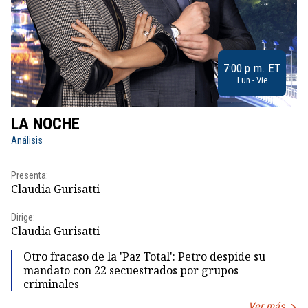
7:00 p.m. ET
Lun - Vie
LA NOCHE
L
Análisis
No
Presenta:
Pr
Claudia Gurisatti
Id
Dirige:
Dir
Claudia Gurisatti
Id
Otro fracaso de la 'Paz Total': Petro despide su
mandato con 22 secuestrados por grupos
criminales
Ver más