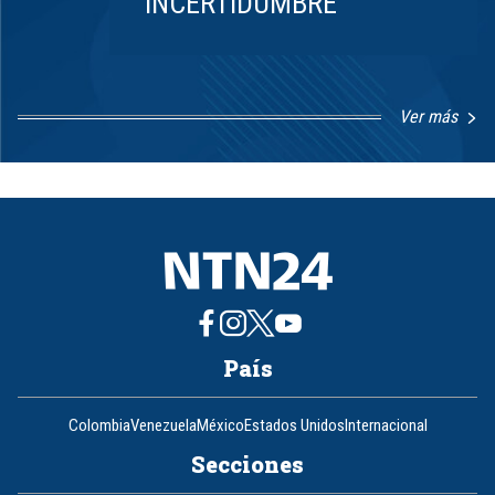
INCERTIDUMBRE
Ver más
Item
1
of
8
País
Colombia
Venezuela
México
Estados Unidos
Internacional
Secciones