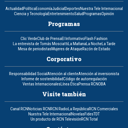
Actualidad
Política
Economía
Judicial
Deportes
Nuestra Tele Internacional
Ciencia y Tecnología
Entretenimiento
Salud
Programas
Opinión
Programas
Clic Verde
Club de Prensa
El Informativo
Flash Fashion
La entrevista de Tomás Mosciatti
La Mañana
La Noche
La Tarde
Mesa de periodistas
Mujeres de Ataque
Razón de Estado
Corporativo
Responsabilidad Social
Atención al cliente
Atención al inversionista
Informe de sostenibilidad
Código de autorregulación
Ventas Internacionales
Línea Ética
Prensa RCN
OBA
Visite también
Canal RCN
Noticias RCN
RCN Radio
La República
RCN Comerciales
Nuestra Tele Internacional
Novelas
Fides
TDT
Un producto de RCN Televisión
RCN Total