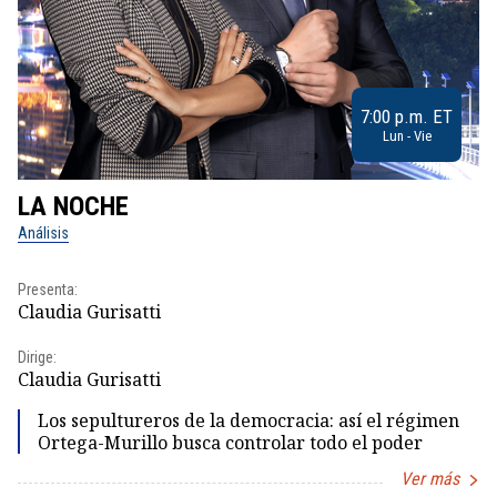
7:00 p.m. ET
Lun - Vie
LA NOCHE
L
Análisis
No
Presenta:
Pr
Claudia Gurisatti
Id
Dirige:
Dir
Claudia Gurisatti
Id
Los sepultureros de la democracia: así el régimen
Ortega-Murillo busca controlar todo el poder
Ver más