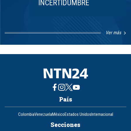
INCERTIDUMBRE
Ver más
Item
1
of
8
País
Colombia
Venezuela
México
Estados Unidos
Internacional
Secciones