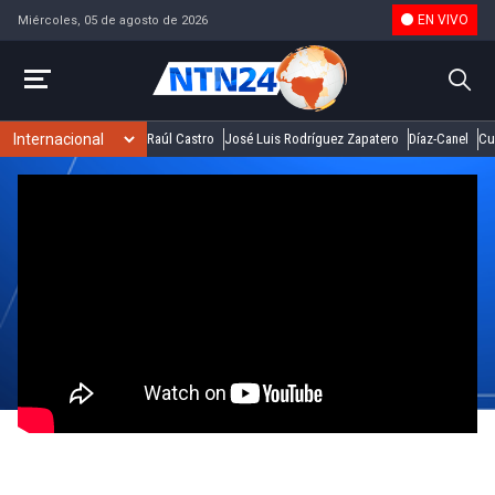
EN VIVO
Miércoles, 05 de agosto de 2026
Raúl Castro
José Luis Rodríguez Zapatero
Díaz-Canel
Cu