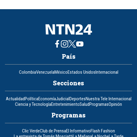
of
8
País
Colombia
Venezuela
México
Estados Unidos
Internacional
Secciones
Actualidad
Política
Economía
Judicial
Deportes
Nuestra Tele Internacional
Ciencia y Tecnología
Entretenimiento
Salud
Programas
Opinión
Programas
Clic Verde
Club de Prensa
El Informativo
Flash Fashion
La entrevista de Tomás Mosciatti
La Mañana
La Noche
La Tarde