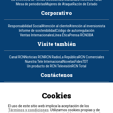
Mesa de periodistas
Mujeres de Ataque
Razón de Estado
Corporativo
Responsabilidad Social
Atención al cliente
Atención al inversionista
Informe de sostenibilidad
Código de autorregulación
Ventas Internacionales
Línea Ética
Prensa RCN
OBA
Visite también
Canal RCN
Noticias RCN
RCN Radio
La República
RCN Comerciales
Nuestra Tele Internacional
Novelas
Fides
TDT
Un producto de RCN Televisión
RCN Total
Contáctenos
Teléfono
+57 (601) 426 92 92
Cookies
Política de datos personales
Política de cookies
El uso de este sitio web implica la aceptación de los
Términos y condiciones
Términos y condiciones
. Utilizamos cookies propias y de