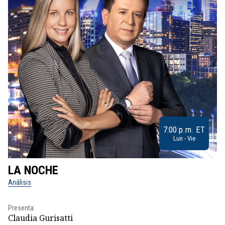
7:00 p.m. ET
Lun - Vie
LA NOCHE
L
Análisis
No
Presenta:
Pr
Claudia Gurisatti
Id