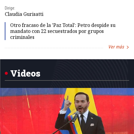
Dirige:
Dir
Claudia Gurisatti
Id
Otro fracaso de la 'Paz Total': Petro despide su
mandato con 22 secuestrados por grupos
criminales
Ver más
Item
1
of
5
Videos