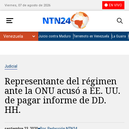
EN VIVO
Viernes, 07 de agosto de 2026
Juicio contra Maduro
Terremoto en Venezuela
La Guaira
Judicial
Representante del régimen
ante la ONU acusó a EE. UU.
de pagar informe de DD.
HH.
septiembre 23, 2020
Por: Redacción NTN24