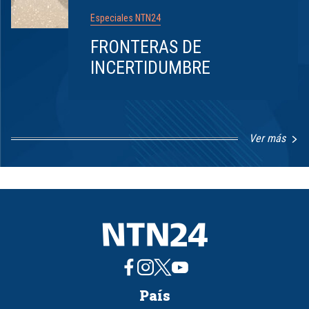
Especiales NTN24
FRONTERAS DE
INCERTIDUMBRE
Ver más
Item
1
of
8
País