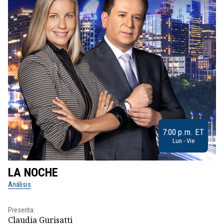
7:00 p.m. ET
Lun - Vie
LA NOCHE
L
Análisis
No
Presenta:
Pr
Claudia Gurisatti
Id