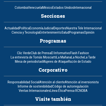
Colombia
Venezuela
México
Estados Unidos
Internacional
Secciones
Actualidad
Política
Economía
Judicial
Deportes
Nuestra Tele Internacional
Ciencia y Tecnología
Entretenimiento
Salud
Programas
Opinión
Programas
Clic Verde
Club de Prensa
El Informativo
Flash Fashion
La entrevista de Tomás Mosciatti
La Mañana
La Noche
La Tarde
Mesa de periodistas
Mujeres de Ataque
Razón de Estado
Corporativo
Responsabilidad Social
Atención al cliente
Atención al inversionista
Informe de sostenibilidad
Código de autorregulación
Ventas Internacionales
Línea Ética
Prensa RCN
OBA
Visite también