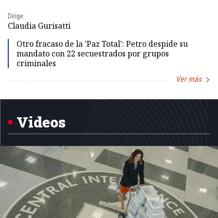
Dirige:
Dir
Claudia Gurisatti
Id
Otro fracaso de la 'Paz Total': Petro despide su
mandato con 22 secuestrados por grupos
criminales
Ver más
Item
1
of
5
Videos