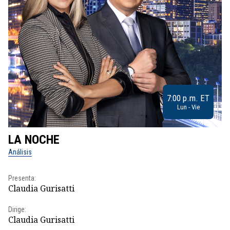
7:00 p.m. ET
Lun - Vie
LA NOCHE
L
Análisis
No
Presenta:
Pr
Claudia Gurisatti
Id
Dirige:
Dir
Claudia Gurisatti
Id