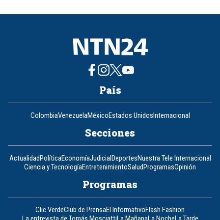
of
8
País
Colombia
Venezuela
México
Estados Unidos
Internacional
Secciones
Actualidad
Política
Economía
Judicial
Deportes
Nuestra Tele Internacional
Ciencia y Tecnología
Entretenimiento
Salud
Programas
Opinión
Programas
Clic Verde
Club de Prensa
El Informativo
Flash Fashion
La entrevista de Tomás Mosciatti
La Mañana
La Noche
La Tarde