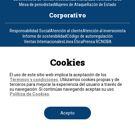
Mesa de periodistas
Mujeres de Ataque
Razón de Estado
Corporativo
Responsabilidad Social
Atención al cliente
Atención al inversionista
Informe de sostenibilidad
Código de autorregulación
Ventas Internacionales
Línea Ética
Prensa RCN
OBA
Visite también
Cookies
Canal RCN
Noticias RCN
RCN Radio
La República
RCN Comerciales
Nuestra Tele Internacional
Novelas
Fides
TDT
El uso de este sitio web implica la aceptación de los
Un producto de RCN Televisión
RCN Total
Términos y condiciones
. Utilizamos cookies propias y de
terceros para mejorar la experiencia del usuario a través de
Contáctenos
su navegación. Si continúas navegando aceptas su uso.
Política de Cookies
.
Teléfono
+57 (601) 426 92 92
Acepto
Política de datos personales
Política de cookies
Términos y condiciones