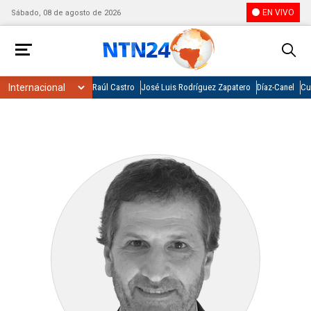
EN VIVO
Sábado, 08 de agosto de 2026
Raúl Castro
José Luis Rodríguez Zapatero
Díaz-Canel
Cu