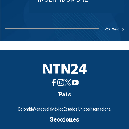
Ver más
Item
1
of
8
País
Colombia
Venezuela
México
Estados Unidos
Internacional
Secciones