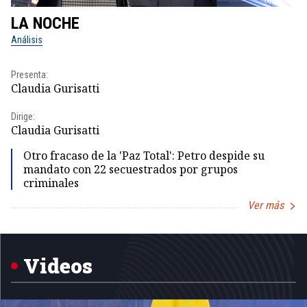
LA NOCHE
L
Análisis
No
Presenta:
Pr
Claudia Gurisatti
Id
Dirige:
Dir
Claudia Gurisatti
Id
Otro fracaso de la 'Paz Total': Petro despide su
mandato con 22 secuestrados por grupos
criminales
Ver más
Item
1
of
5
Videos