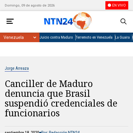
EN VIVO
Domingo, 09 de agosto de 2026
Juicio contra Maduro
Terremoto en Venezuela
La Guaira
Jorge Arreaza
Canciller de Maduro
denuncia que Brasil
suspendió credenciales de
funcionarios
septiembre 18, 2020
Por: Redacción NTN24