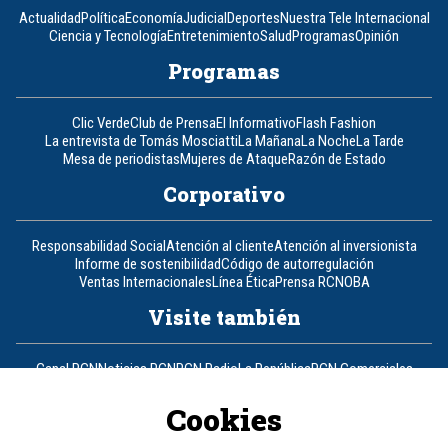
Actualidad
Política
Economía
Judicial
Deportes
Nuestra Tele Internacional
Ciencia y Tecnología
Entretenimiento
Salud
Programas
Opinión
Programas
Clic Verde
Club de Prensa
El Informativo
Flash Fashion
La entrevista de Tomás Mosciatti
La Mañana
La Noche
La Tarde
Mesa de periodistas
Mujeres de Ataque
Razón de Estado
Corporativo
Responsabilidad Social
Atención al cliente
Atención al inversionista
Informe de sostenibilidad
Código de autorregulación
Ventas Internacionales
Línea Ética
Prensa RCN
OBA
Visite también
Canal RCN
Noticias RCN
RCN Radio
La República
RCN Comerciales
Nuestra Tele Internacional
Novelas
Fides
TDT
Un producto de RCN Televisión
RCN Total
Cookies
Contáctenos