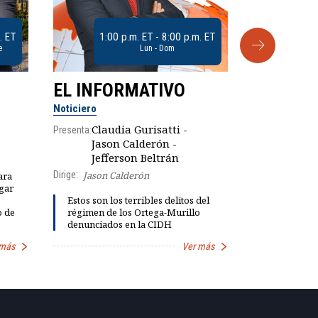
. ET
1:00 p.m. ET - 8:00 p.m. ET
e
Lun - Dom
EL INFORMATIVO
CLUB D
Noticiero
Análisis
Claudia Gurisatti -
Presenta:
Jason Calderón -
Robe
Presenta:
Jefferson Beltrán
Dirige:
Jason Calderón
ara
gar
Dinorah Fig
Estos son los terribles delitos del
instalación
o de
régimen de los Ortega-Murillo
diálogo par
denunciados en la CIDH
democracia
 más
Ver más