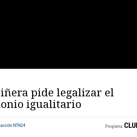
Piñera pide legalizar el
nio igualitario
CLU
dacción NTN24
Programa: