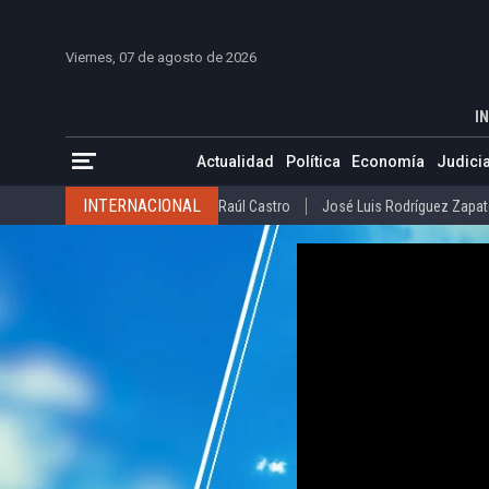
INICIO
COLOMBIA
VENEZUELA
MÉXICO
EST
Viernes, 07 de agosto de 2026
Chile: Piñera pide legalizar el matrimonio i
INICIO
POLÍTICA
ESTADOS UNIDOS
Donald Trump
Ataque al régimen de Irán
IN
INTERNACIONAL
Raúl Castro
José Luis Rodríguez Zapatero
Actualidad
Política
Economía
Judicia
ESTADOS UNIDOS
Donald Trump
Ataque al régimen de I
COLOMBIA
Elecciones Presidenciales en Colombia
Gustavo Petr
INTERNACIONAL
Raúl Castro
José Luis Rodríguez Zapat
VENEZUELA
Juicio contra Maduro
Terremoto en Venezuela
COLOMBIA
Elecciones Presidenciales en Colombia
Gusta
MÉXICO
Claudia Sheinbaum
Mundial 2026
Narcotráfico
C
VENEZUELA
Juicio contra Maduro
Terremoto en Venezue
MÉXICO
Claudia Sheinbaum
Mundial 2026
Narcotráfi