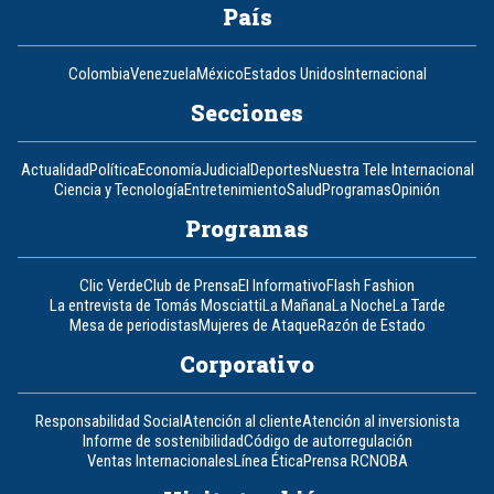
País
Colombia
Venezuela
México
Estados Unidos
Internacional
Secciones
Actualidad
Política
Economía
Judicial
Deportes
Nuestra Tele Internacional
Ciencia y Tecnología
Entretenimiento
Salud
Programas
Opinión
Programas
Clic Verde
Club de Prensa
El Informativo
Flash Fashion
La entrevista de Tomás Mosciatti
La Mañana
La Noche
La Tarde
Mesa de periodistas
Mujeres de Ataque
Razón de Estado
Corporativo
Responsabilidad Social
Atención al cliente
Atención al inversionista
Informe de sostenibilidad
Código de autorregulación
Ventas Internacionales
Línea Ética
Prensa RCN
OBA