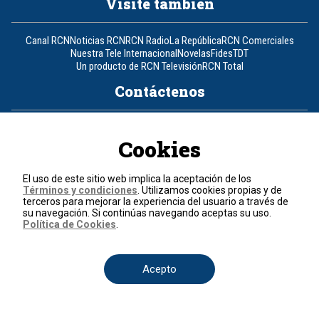
Visite también
Canal RCN
Noticias RCN
RCN Radio
La República
RCN Comerciales
Nuestra Tele Internacional
Novelas
Fides
TDT
Un producto de RCN Televisión
RCN Total
Contáctenos
Teléfono
+57 (601) 426 92 92
Cookies
Política de datos personales
Política de cookies
El uso de este sitio web implica la aceptación de los
Términos y condiciones
Términos y condiciones
. Utilizamos cookies propias y de
terceros para mejorar la experiencia del usuario a través de
su navegación. Si continúas navegando aceptas su uso.
© 2026, RCN Medios.
Política de Cookies
.
Todos los derechos reservados.
Organización Ardila Lülle - www.oal.com.co
Acepto