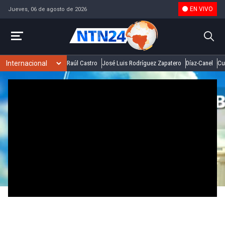
EN VIVO
Jueves, 06 de agosto de 2026
Raúl Castro
José Luis Rodríguez Zapatero
Díaz-Canel
Cu