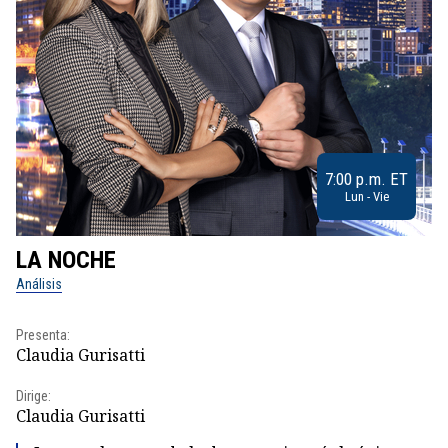
7:00 p.m. ET
Lun - Vie
LA NOCHE
L
Análisis
No
Presenta:
Pr
Claudia Gurisatti
Id
Dirige:
Dir
Claudia Gurisatti
Id