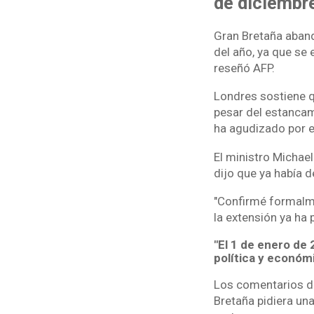
de diciembre
Gran Bretaña aband
del año, ya que se 
reseñó AFP.
Londres sostiene q
pesar del estancam
ha agudizado por e
El ministro Michael
dijo que ya había 
"Confirmé formalme
la extensión ya ha p
"El 1 de enero de
política y económi
Los comentarios de
Bretaña pidiera una