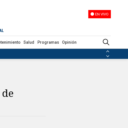
EN VIVO
EN VIVO
AL
etenimiento
Salud
Programas
Opinión
ias de las FARC
ezuela
Nicolás Maduro
Disidencias de las FARC
 en Venezuela
Nicolás Maduro
 de