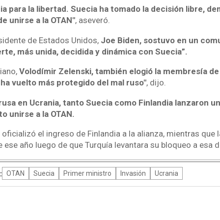
ia para la libertad. Suecia ha tomado la decisión libre, d
de unirse a la OTAN"
, aseveró.
esidente de Estados Unidos,
Joe Biden, sostuvo en un comu
rte, más unida, decidida y dinámica con Suecia”.
iano,
Volodímir Zelenski, también elogió la membresía de 
ha vuelto más protegido del mal ruso"
, dijo.
 rusa en Ucrania, tanto Suecia como Finlandia lanzaron u
to unirse a la OTAN.
 oficializó el ingreso de Finlandia a la alianza, mientras que 
de ese año luego de que Turquía levantara su bloqueo a esa d
:
OTAN
Suecia
Primer ministro
Invasión
Ucrania