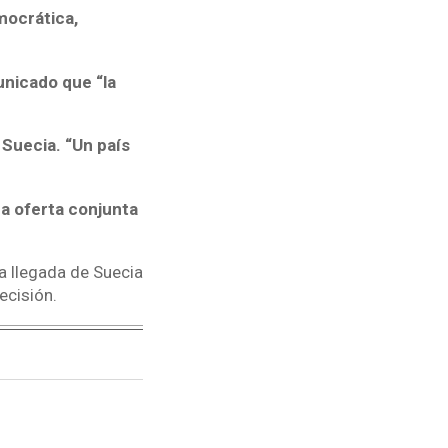
emocrática,
nicado que “la
Suecia. “Un país
na oferta conjunta
la llegada de Suecia
ecisión.