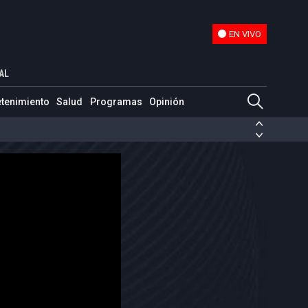
EN VIVO
EN VIVO
AL
etenimiento
Salud
Programas
Opinión
ias de las FARC
ezuela
Nicolás Maduro
Disidencias de las FARC
 en Venezuela
Nicolás Maduro