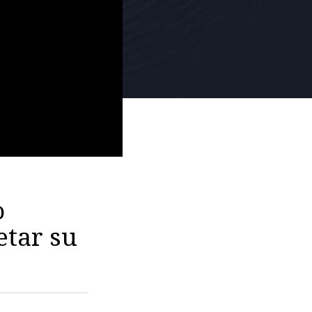
o
etar su