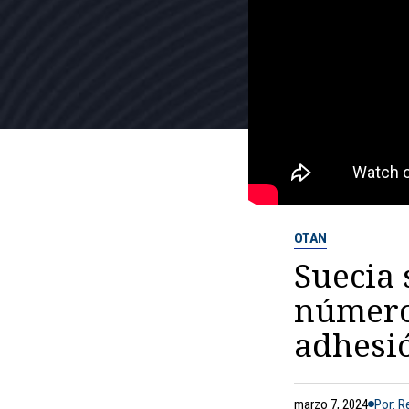
OTAN
Suecia 
número
adhesi
marzo 7, 2024
Por: 